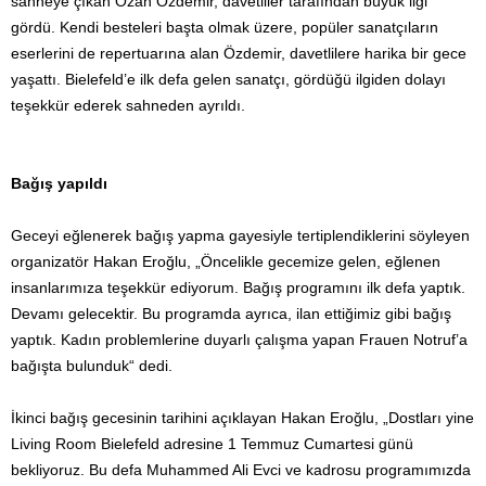
sahneye çıkan Ozan Özdemir, davetliler tarafından büyük ilgi
gördü. Kendi besteleri başta olmak üzere, popüler sanatçıların
eserlerini de repertuarına alan Özdemir, davetlilere harika bir gece
yaşattı. Bielefeld’e ilk defa gelen sanatçı, gördüğü ilgiden dolayı
teşekkür ederek sahneden ayrıldı.
Bağış yapıldı
Geceyi eğlenerek bağış yapma gayesiyle tertiplendiklerini söyleyen
organizatör Hakan Eroğlu, „Öncelikle gecemize gelen, eğlenen
insanlarımıza teşekkür ediyorum. Bağış programını ilk defa yaptık.
Devamı gelecektir. Bu programda ayrıca, ilan ettiğimiz gibi bağış
yaptık. Kadın problemlerine duyarlı çalışma yapan Frauen Notruf’a
bağışta bulunduk“ dedi.
İkinci bağış gecesinin tarihini açıklayan Hakan Eroğlu, „Dostları yine
Living Room Bielefeld adresine 1 Temmuz Cumartesi günü
bekliyoruz. Bu defa Muhammed Ali Evci ve kadrosu programımızda