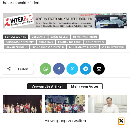
hazır olacaktır.“ dedi.
SCHLAGWORTE
24 EVENTS
BAĞIŞ GECESI
DJ MEHMET KRHN
FAIDA MANAGEMENT
FIRAT KALI
FRAUEN NOTRUF
GRUP METRO
HAKAN EROĞLU
LIVING ROOM BIELEFELD
MUHAMMET ALI EVCI
OZAN ÖZDEMIR
Teilen
Verwandte Artikel
Mehr vom Autor
Einwilligung verwalten
Bielefeld’de 1. Çocuk
Rheda-Wiedenbrück’de
Belediyenin bütçesi