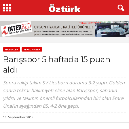
HABERLER
YEREL HABER
Barışspor 5 haftada 15 puan
aldı
Sonra rakip takım SV Liesborn durumu 3-2 yaptı. Golden
sonra tekrar hakimiyeti eline alan Barışspor, sahanın
yıldızı ve takımın önemli futbolcularından biri olan Emre
Ünal’ın ayağından 85. 4-2 öne geçti.
16. September 2018