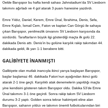
Oelde Barışspor bu hafta kendi sahası Jahnstadium’da SV Liesborn
takımını ağırladı ve 4 gol atarak 3 puanı hanesine yazdırdı.
Emre Yıldız, Daniel, Kerem, Emre Ünal, İbrahima, Denis, Sefa,
Emre Kışlalı, İsmail Cem, Faton ve kaptan Can Görgü ile sahaya
çıkan Barışspor, yenilmezlik ünvanını SV Liesborn karşısında da
sürdürdü. Taraftarların büyük ilgi gösterdiği maçta ilk golü 22.
dakikada Denis attı. Denis’in bu golüne karşılık rakip takımdan 44.
dakikada geldi, ilk yarı 1-1 berabere bitti.
GALİBİYETE İNANMIŞTI
Galibiyete olan mutlak inancıyla ikinci yarıya başlayan Barışspor,
başlar başlamaz 46. dakikada Faton’nun ayağından ikinci golü
atarak 2-1 öne geçti. Karşılıklı atak denemelerin yapıldığı maçta
yine kendisini gösteren takım Barışspor oldu. Dakika 53’de Emre
Ünal takımını 3-1 öne geçirdi. Sonra rakip takım SV Liesborn
durumu 3-2 yaptı. Golden sonra tekrar hakimiyeti eline alan
Barışspor, sahanın yıldızı ve takımın önemli futbolcularından biri