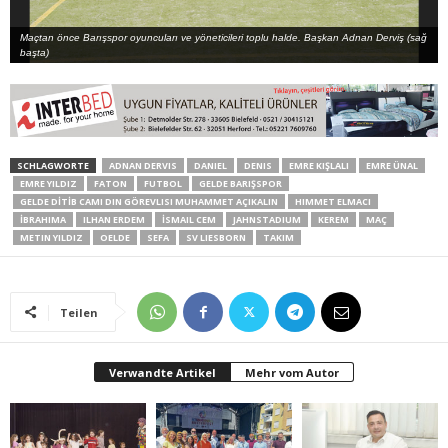
Maçtan önce Barışspor oyuncuları ve yöneticileri toplu halde. Başkan Adnan Derviş (sağ
başta)
SCHLAGWORTE
ADNAN DERVIS
DANIEL
DENIS
EMRE KIŞLALI
EMRE ÜNAL
EMRE YILDIZ
FATON
FUTBOL
GELDE BARIŞSPOR
GELDE DİTİB CAMI DIN GÖREVLISI MUHAMMET AÇIKALIN
HIMMET ELMACI
İBRAHIMA
ILHAN ERDEM
İSMAIL CEM
JAHNSTADIUM
KEREM
MAÇ
METIN YILDIZ
OELDE
SEFA
SV LIESBORN
TAKIM
Teilen
Verwandte Artikel
Mehr vom Autor