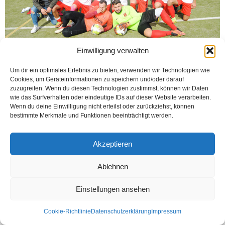
Einwilligung verwalten
Um dir ein optimales Erlebnis zu bieten, verwenden wir Technologien wie
OELDE (Öztürk) Oelde Barışspor bu hafta kendi sahası Jahnstadium’da SV
Cookies, um Geräteinformationen zu speichern und/oder darauf
Liesborn takımını ağırladı ve 4 gol atarak 3 puanı hanesine yazdırdı. Emre
zuzugreifen. Wenn du diesen Technologien zustimmst, können wir Daten
Yıldız, Daniel, Kerem, Emre...
wie das Surfverhalten oder eindeutige IDs auf dieser Website verarbeiten.
Wenn du deine Einwilligung nicht erteilst oder zurückziehst, können
Weiterlesen
bestimmte Merkmale und Funktionen beeinträchtigt werden.
Akzeptieren
Kontakt
Datenschutzerklärung
Impressum
Ablehnen
© Öztürk Gazetesi 1986 – 2026
Einstellungen ansehen
Cookie-Richtlinie
Datenschutzerklärung
Impressum