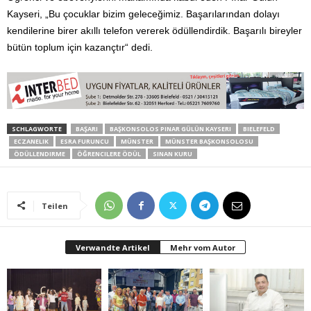
Kayseri, „Bu çocuklar bizim geleceğimiz. Başarılarından dolayı
kendilerine birer akıllı telefon vererek ödüllendirdik. Başarılı bireyler
bütün toplum için kazançtır“ dedi.
SCHLAGWORTE
BAŞARI
BAŞKONSOLOS PINAR GÜLÜN KAYSERI
BIELEFELD
ECZANELIK
ESRA FURUNCU
MÜNSTER
MÜNSTER BAŞKONSOLOSU
ÖDÜLLENDIRME
ÖĞRENCILERE ÖDÜL
SINAN KURU
Teilen
Verwandte Artikel
Mehr vom Autor