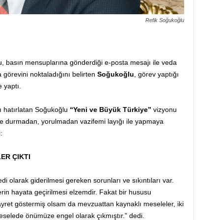
Refik Soğukoğlu
u, basın mensuplarına gönderdiği e-posta mesajı ile veda
 görevini noktaladığını belirten
Soğukoğlu
, görev yaptığı
 yaptı.
ı hatırlatan Soğukoğlu
“Yeni ve Büyük Türkiye”
vizyonu
ile durmadan, yorulmadan vazifemi layığı ile yapmaya
:
R ÇIKTI
i olarak giderilmesi gereken sorunları ve sıkıntıları var.
lerin hayata geçirilmesi elzemdir. Fakat bir hususu
 gayret göstermiş olsam da mevzuattan kaynaklı meseleler, iki
meselede önümüze engel olarak çıkmıştır.” dedi.