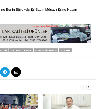
ne Berlin Büyükelçiliği Basın Müşavirliği’ne Hasan
ÇILIĞI
HASAN KOCABIYIK
REFIK SOĞUKOĞLU
TÜRKIYE