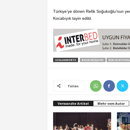
Türkiye’ye dönen Refik Soğukoğlu’nun yeri
Kocabıyık tayin edild.
SCHLAGWORTE
BASIN MÜŞAVIRI
BERLIN BÜYÜKEL
Teilen
Verwandte Artikel
Mehr vom Autor