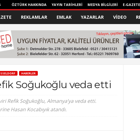
6
ÖZTÜRK HAKKINDA
YAYIN TARİHLERİ
MEDYA BİLGİLERİ
E-GAZETE
AZETE
REKLAMLAR
EMLAK
YAZARLAR
VİDEO
R
SSELDORF
HABERLER
fik Soğukoğlu veda etti
viri Refik Soğukoğlu, Almanya’ya veda etti.
rine Hasan Kocabıyık atandı.