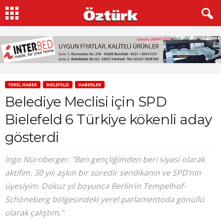
YEREL HABER
BIELEFELD
HABERLER
Belediye Meclisi için SPD
Bielefeld 6 Türkiye kökenli aday
gösterdi
Ingo Nürnberger: "Ben gençliğimden beri siyasi olarak
aktifim. 30 yılı aşkın bir süredir sendikanın ve SPD’nin
üyesiyim. Dokuz yıl boyunca Berlin’in Tempelhof-
Schöneberg bölgesindeki yerel parlamentoda gönüllü
olarak çalıştım."