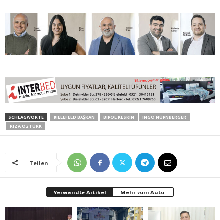
SCHLAGWORTE
BIELEFELD BAŞKAN
BIROL KESKIN
INGO NÜRNBERGER
RIZA ÖZTÜRK
Teilen
Verwandte Artikel
Mehr vom Autor