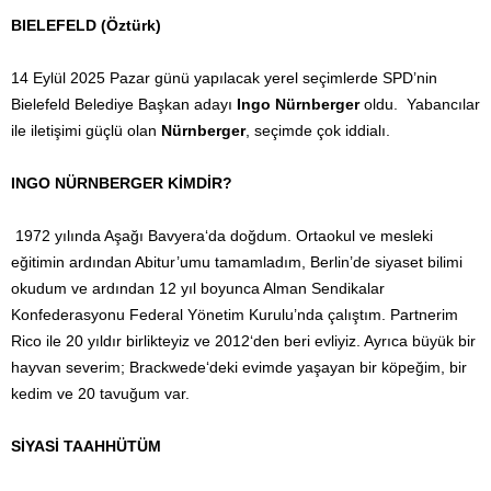
BIELEFELD (Öztürk)
14 Eylül 2025 Pazar günü yapılacak yerel seçimlerde SPD’nin
Bielefeld Belediye Başkan adayı
Ingo
Nürnberger
oldu. Yabancılar
ile iletişimi güçlü olan
Nürnberger
, seçimde çok iddialı.
INGO NÜRNBERGER KİMDİR?
1972 yılında Aşağı Bavyera‘da doğdum. Ortaokul ve mesleki
eğitimin ardından Abitur’umu tamamladım, Berlin’de siyaset bilimi
okudum ve ardından 12 yıl boyunca Alman Sendikalar
Konfederasyonu Federal Yönetim Kurulu’nda çalıştım. Partnerim
Rico ile 20 yıldır birlikteyiz ve 2012‘den beri evliyiz. Ayrıca büyük bir
hayvan severim; Brackwede‘deki evimde yaşayan bir köpeğim, bir
kedim ve 20 tavuğum var.
SİYASİ TAAHHÜTÜM