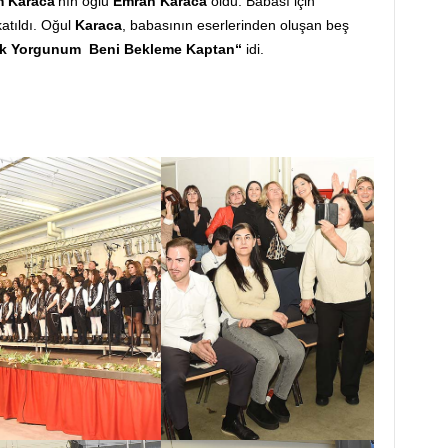
 Karaca
’nın oğlu
Emrah Karaca
oldu. Babası için
atıldı. Oğul
Karaca
, babasının eserlerinden oluşan beş
k Yorgunum Beni Bekleme Kaptan“
idi.