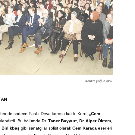
Katılım yoğun oldu.
TAN
sahnede sadece Fasl-ı Deva korosu kaldı. Koro,
„Cem
slendirdi. Bu bölümde
Dr. Taner Bayyurt
,
Dr. Alper Öktem
,
 Birlikbaş
gibi sanatçılar solist olarak
Cem Karaca
eserleri