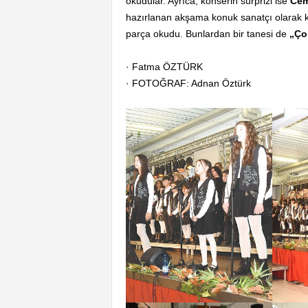
okudular. Ayrıca, konserin sürprizi ise
Cem
hazırlanan akşama konuk sanatçı olarak k
parça okudu. Bunlardan bir tanesi de
„Ço
· Fatma ÖZTÜRK
· FOTOĞRAF: Adnan Öztürk