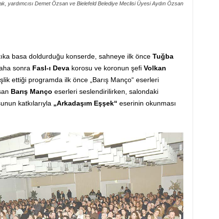
k, yardımcısı Demet Özsan ve Bielefeld Belediye Meclisi Üyesi Aydın Özsan
nu tıka basa doldurduğu konserde, sahneye ilk önce
Tuğba
Daha sonra
Fasl-ı Deva
korosu ve koronun şefi
Volkan
şlik ettiği programda ilk önce „Barış Manço“ eserleri
uşan
Barış Manço
eserleri seslendirilirken, salondaki
sunun katkılarıyla
„Arkadaşım Eşşek“
eserinin okunması