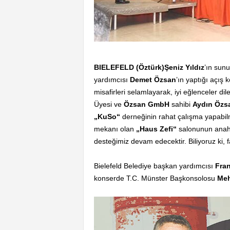
BIELEFELD (Öztürk)Şeniz Yıldız
’ın sun
yardımcısı
Demet Özsan
’ın yaptığı açış
misafirleri selamlayarak, iyi eğlenceler di
Üyesi ve
Özsan GmbH
sahibi
Aydın Özs
„KuSo“
derneğinin rahat çalışma yapabilm
mekanı olan
„Haus Zefi“
salonunun anahrı
desteğimiz devam edecektir. Biliyoruz ki, f
Bielefeld Belediye başkan yardımcısı
Fra
konserde T.C. Münster Başkonsolosu
Meh