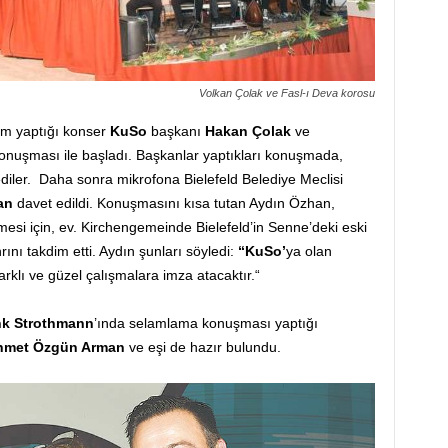
Volkan Çolak ve Fasl-ı Deva korosu
um yaptığı konser
KuSo
başkanı
Hakan Çolak
ve
 konuşması ile başladı. Başkanlar yaptıkları konuşmada,
lediler. Daha sonra mikrofona Bielefeld Belediye Meclisi
an
davet edildi. Konuşmasını kısa tutan Aydın Özhan,
esi için, ev. Kirchengemeinde Bielefeld’in Senne’deki eski
nı takdim etti. Aydın şunları söyledi:
“KuSo’
ya olan
arklı ve güzel çalışmalara imza atacaktır.“
nk Strothmann
’ında selamlama konuşması yaptığı
met Özgün Arman
ve eşi de hazır bulundu.