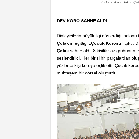
KuSo başkanı Hakan Çola
DEV KORO SAHNE ALDI
Dinleyicilerin büyük ilgi gösterdiği, salo
Çolak
’ın eğittiği
„Çocuk Korosu“
çıktı. 
Çolak
sahne aldı. 8 kişilik saz grubunun e
seslendirildi. Her birisi hit parçalardan ol
yüzlerce kişi koroya eşlik etti. Çocuk koro
muhteşem bir görsel oluşturdu.