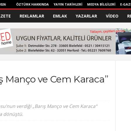
026
ÖZTÜRK HAKKINDA
YAYIN TARİHLERİ
MEDYA BİLGİLERİ
E-GAZ
AZETE
REKLAMLAR
EMLAK
YAZARLAR
VİDEO
R
rış Manço ve Cem Karaca”
osu’nun verdiği „Barış Manço ve Cem Karaca“
a dönüştü.