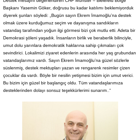
Destek mesajını değerlendiren CHP Münster – Bielefeld Bölge
Başkanı Yasemin Göker, doğrusu bu kadar katılımı beklemiyorduk
diyerek şunları söyledi: „Bugün sayın Ekrem İmamoğlu’na destek
olmak üzere kurduğumuz seçim ve dayanışma sandıkların
vatandaş tarafından yoğun ilgi görmesi bizi çok mutlu etti. Adeta bir
Demokrasi şöleni yaşadık. İnsanların birlik ve beraberlik bilinciyle,
umut dolu yarınlara demokratik haklarına sahip çıkmaları çok
sevindirici. Lokalimizi ziyaret edenlerin arasında her yaş grubundan
vatandaşlarımız vardı. Sayın Ekrem İmamoğlu’na güzel sözlerle
süslenmiş, destek mektupları yazan ve rengarenk resimler çizen
çocuklar da vardı. Böyle bir nesilin yetişmesi bizim için umut verici.
Bu bizim için güzel bir başlangıç oldu. Tüm vatandaşlarımıza
desteklerinden dolayı sonsuz teşekkürlerimi sunarım..“