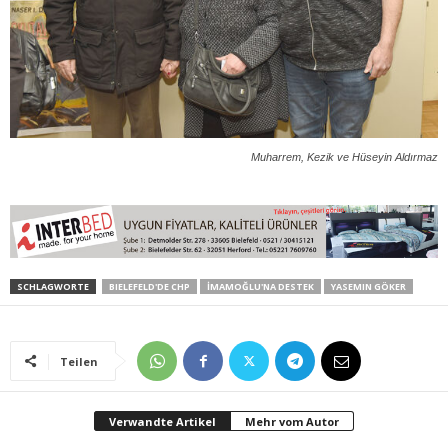
Muharrem, Kezik ve Hüseyin Aldırmaz
SCHLAGWORTE
BIELEFELD'DE CHP
İMAMOĞLU'NA DESTEK
YASEMIN GÖKER
Teilen
Verwandte Artikel
Mehr vom Autor