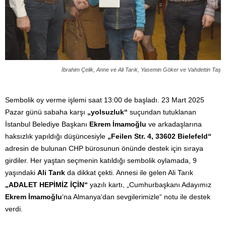
İbrahim Çelik, Anne ve Ali Tarık, Yasemin Göker ve Vahdettin Taş
Sembolik oy verme işlemi saat 13:00 de başladı. 23 Mart 2025
Pazar günü sabaha karşı
„yolsuzluk“
suçundan tutuklanan
İstanbul Belediye Başkanı
Ekrem İmamoğlu
ve arkadaşlarına
haksızlık yapıldığı düşüncesiyle
„Feilen Str. 4, 33602 Bielefeld“
adresin de bulunan CHP bürosunun önünde destek için sıraya
girdiler. Her yaştan seçmenin katıldığı sembolik oylamada, 9
yaşındaki
Ali Tarık
da dikkat çekti. Annesi ile gelen Ali Tarık
„ADALET HEPİMİZ İÇİN“
yazılı kartı, „Cumhurbaşkanı Adayımız
Ekrem İmamoğlu
‘na Almanya‘dan sevgilerimizle“ notu ile destek
verdi.