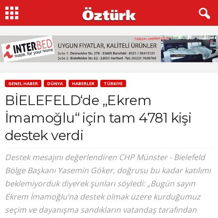
GENEL HABER
DÜNYA
HABERLER
TÜRKIYE
BİELEFELD‘de „Ekrem
İmamoğlu“ için tam 4781 kişi
destek verdi
Destek mesajını değerlendiren CHP Münster - Bielefeld
Bölge Başkanı Yasemin Göker, doğrusu bu kadar katılımı
beklemiyorduk diyerek şunları söyledi: „Bugün sayın
Ekrem İmamoğlu’na destek olmak üzere kurduğumuz
seçim ve dayanışma sandıkların vatandaş tarafından