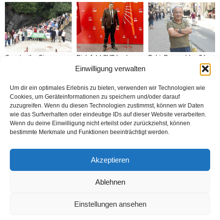
Gazeteciler Giresun
Bielefeld CHP başkanı
Bekir Bayram’dan 24
Adası’nı gezdiler
Gökçeltik’ten hüzünlü
Temmuz mesajı: „Özgür
Einwilligung verwalten
mesaj „Altı oku
Basın, 86 milyonun
kalbimizde taşımaya
güvencesidir“
devam edeceğiz“
Um dir ein optimales Erlebnis zu bieten, verwenden wir Technologien wie
Cookies, um Geräteinformationen zu speichern und/oder darauf
zuzugreifen. Wenn du diesen Technologien zustimmst, können wir Daten
wie das Surfverhalten oder eindeutige IDs auf dieser Website verarbeiten.
Wenn du deine Einwilligung nicht erteilst oder zurückziehst, können
bestimmte Merkmale und Funktionen beeinträchtigt werden.
Brandmauer adé: Die
MÜSİAD Genel Başkanı
Bosna: Avrupa’nın
AfD und das Versagen
Burhan Özdemir,
Ortasında Bir Soykırım
der Mitte
„Tayyip Erdoğan inancın
Akzeptieren
buluşturduğu bir
noktada birleşti“
Ablehnen
Einstellungen ansehen
Kontakt
Datenschutzerklärung
Impressum