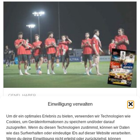
GENEL HABER
DÜNYA KUPASI YARIN BAŞLIYOR,
Einwilligung verwalten
TÜRKİYE’NİN İLK MAÇI 14 HAZİRAN
Um dir ein optimales Erlebnis zu bieten, verwenden wir Technologien wie
PAZAR GÜNÜ
Cookies, um Geräteinformationen zu speichern und/oder darauf
zuzugreifen. Wenn du diesen Technologien zustimmst, können wir Daten
wie das Surfverhalten oder eindeutige IDs auf dieser Website verarbeiten.
Wenn du deine Einwilligung nicht erteilst oder zurückziehst, können