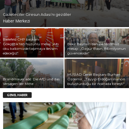
Gazeteciler Giresun Adası’nı gezdiler
Haber Merkezi
Bielefeld CHP başkanı
Gökçeltik’ten hüzünlü mesaj „Altı
Bekir Bayram’dan 24 Temmuz
oku kalbimizde taşımaya devam
mesajı: „Özgür Basın, 86 milyonun
edeceğiz“
güvencesidir“
MÜSİAD Genel Başkanı Burhan
Brandmauer adé: Die AfD und das
Özdemir, „Tayyip Erdoğan inancın
Versagen der Mitte
buluşturduğu bir noktada birleşti“
GENEL HABER