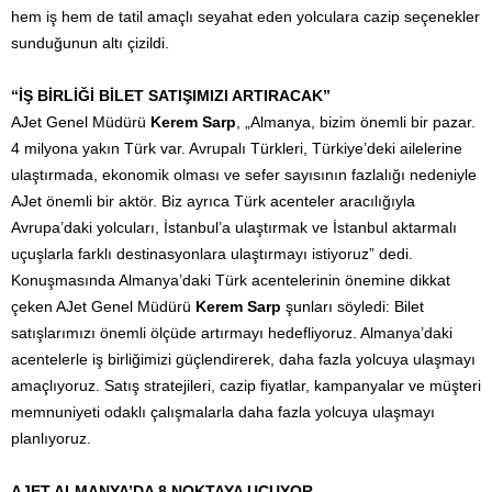
hem iş hem de tatil amaçlı seyahat eden yolculara cazip seçenekler
sunduğunun altı çizildi.
“İŞ BİRLİĞİ BİLET SATIŞIMIZI ARTIRACAK”
AJet Genel Müdürü
Kerem Sarp
, „Almanya, bizim önemli bir pazar.
4 milyona yakın Türk var. Avrupalı Türkleri, Türkiye’deki ailelerine
ulaştırmada, ekonomik olması ve sefer sayısının fazlalığı nedeniyle
AJet önemli bir aktör. Biz ayrıca Türk acenteler aracılığıyla
Avrupa’daki yolcuları, İstanbul’a ulaştırmak ve İstanbul aktarmalı
uçuşlarla farklı destinasyonlara ulaştırmayı istiyoruz” dedi.
Konuşmasında Almanya’daki Türk acentelerinin önemine dikkat
çeken AJet Genel Müdürü
Kerem Sarp
şunları söyledi: Bilet
satışlarımızı önemli ölçüde artırmayı hedefliyoruz. Almanya’daki
acentelerle iş birliğimizi güçlendirerek, daha fazla yolcuya ulaşmayı
amaçlıyoruz. Satış stratejileri, cazip fiyatlar, kampanyalar ve müşteri
memnuniyeti odaklı çalışmalarla daha fazla yolcuya ulaşmayı
planlıyoruz.
AJET ALMANYA’DA 8 NOKTAYA UÇUYOR