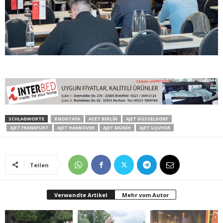
SCHLAGWORTE
8 NOKTAYA
ACET BERLİN
AJET DÜSSELDORF
AJET FRANKFURT
AJET HANNOVER
AJET MÜNİH
AJET UÇUYOR
Teilen
Verwandte Artikel
Mehr vom Autor