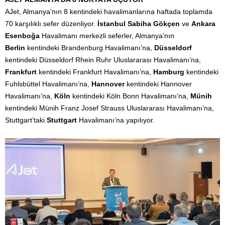
AJet, Almanya’nın 8 kentindeki havalimanlarına haftada toplamda
70 karşılıklı sefer düzenliyor.
İstanbul Sabiha Gökçen
ve
Ankara
Esenboğa
Havalimanı merkezli seferler, Almanya’nın
Berlin
kentindeki Brandenburg Havalimanı’na,
Düsseldorf
kentindeki Düsseldorf Rhein Ruhr Uluslararası Havalimanı’na,
Frankfurt
kentindeki Frankfurt Havalimanı’na,
Hamburg
kentindeki
Fuhlsbüttel Havalimanı’na,
Hannover
kentindeki Hannover
Havalimanı’na,
Köln
kentindeki Köln Bonn Havalimanı’na,
Münih
kentindeki Münih Franz Josef Strauss Uluslararası Havalimanı’na,
Stuttgart’taki
Stuttgart
Havalimanı’na yapılıyor.