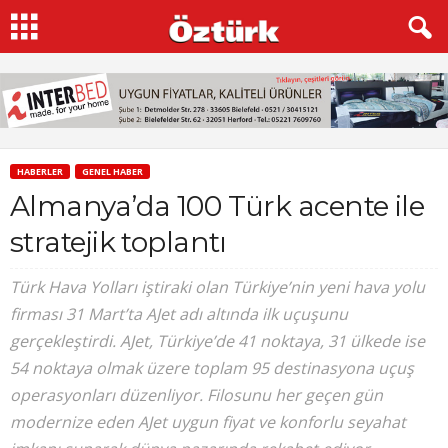
HABERLER
GENEL HABER
Almanya’da 100 Türk acente ile
stratejik toplantı
Türk Hava Yolları iştiraki olan Türkiye’nin yeni hava yolu
firması 31 Mart’ta AJet adı altında ilk uçuşunu
gerçekleştirdi. AJet, Türkiye’de 41 noktaya, 31 ülkede ise
54 noktaya olmak üzere toplam 95 destinasyona uçuş
operasyonları düzenliyor. Filosunu her geçen gün
modernize eden AJet uygun fiyat ve konforlu seyahat