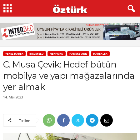
YEREL HABER
BIELEFELD
HERFORD
PADERBORN
HABERLER
C. Musa Çevik: Hedef bütün
mobilya ve yapı mağazalarında
yer almak
14. Mai 2023
Teilen