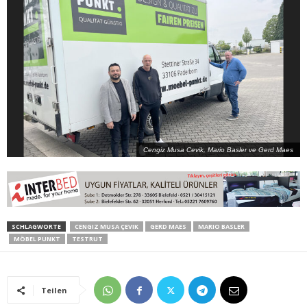
Cengiz Musa Cevik, Mario Basler ve Gerd Maes
SCHLAGWORTE
CENGIZ MUSA ÇEVIK
GERD MAES
MARIO BASLER
MÖBEL PUNKT
TESTRUT
Teilen