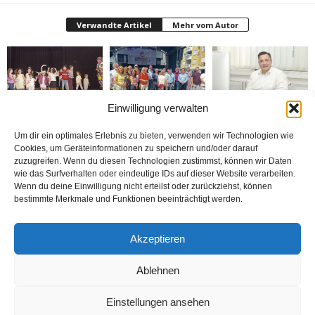
Verwandte Artikel
Mehr vom Autor
Einwilligung verwalten
Bielefeld’de 1. Çocuk
Rheda-Wiedenbrück’de
Belediyenin bütçesi
Festivali yapıldı
Yabancılar Haftası
donduruldu
Um dir ein optimales Erlebnis zu bieten, verwenden wir Technologien wie
Yapıldı
Cookies, um Geräteinformationen zu speichern und/oder darauf
zuzugreifen. Wenn du diesen Technologien zustimmst, können wir Daten
wie das Surfverhalten oder eindeutige IDs auf dieser Website verarbeiten.
Wenn du deine Einwilligung nicht erteilst oder zurückziehst, können
bestimmte Merkmale und Funktionen beeinträchtigt werden.
Doymaz Danışmanlık 2.
Bakım Sigortası
nune’ma restoran
Akzeptieren
şubesini Rheda-
Danışmanlığı Yapıyoruz
„İstediğin Kadar Ye“
Wiedenbrück’e açtı
sistemi ile çalışıyor
Ablehnen
Einstellungen ansehen