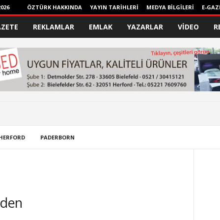
026
ÖZTÜRK HAKKINDA
YAYIN TARİHLERİ
MEDYA BİLGİLERİ
E-GAZ
AZETE
REKLAMLAR
EMLAK
YAZARLAR
VİDEO
R
HERFORD
PADERBORN
nden