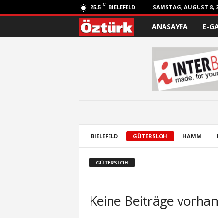
C
BIELEFELD
SAMSTAG, AUGUST 8, 2
25.5
ANASAYFA
E-G
Ö
z
t
ü
r
k
BIELEFELD
GÜTERSLOH
HAMM
GÜTERSLOH
Keine Beiträge vorha