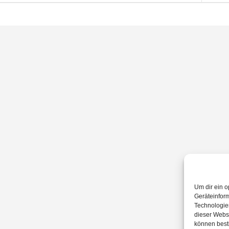
Um dir ein o
Geräteinfor
Technologien
dieser Websi
können best