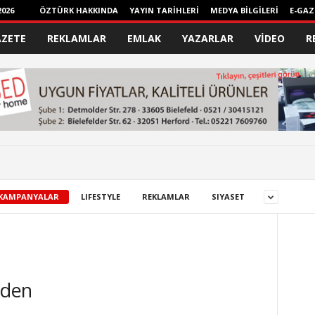
026
ÖZTÜRK HAKKINDA
YAYIN TARİHLERİ
MEDYA BİLGİLERİ
E-GAZ
AZETE
REKLAMLAR
EMLAK
YAZARLAR
VİDEO
R
KAMPANYALAR
LIFESTYLE
REKLAMLAR
SIYASET
nden