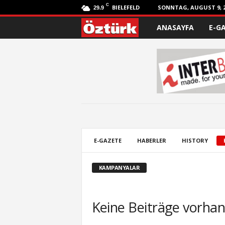
C
BIELEFELD
SONNTAG, AUGUST 9, 2
29.9
ANASAYFA
E-G
Ö
z
t
ü
r
k
E-GAZETE
HABERLER
HISTORY
KAMPANYALAR
Keine Beiträge vorha