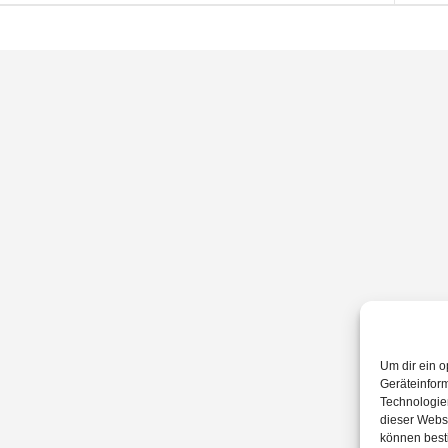
Um dir ein o
Geräteinfor
Technologien
dieser Websi
können best