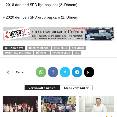
– 2018 den beri SPD ilçe başkanı (2. Dönem)
– 2020 den beri SPD grup başkanı (1. Dönem)
SCHLAGWORTE
BELEDIYE MECLISI
CELIL ÇELIK
DETMOLD
HORN-BAD MEINBERG
HÜRRIYET
İBRAHIM ÇELIK
SPD
Teilen
Verwandte Artikel
Mehr vom Autor