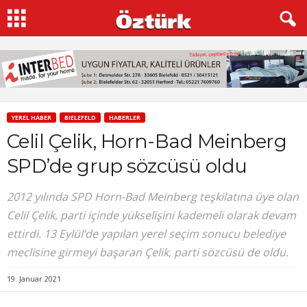
YEREL HABER
BIELEFELD
HABERLER
Celil Çelik, Horn-Bad Meinberg
SPD’de grup sözcüsü oldu
2012 yılında SPD Horn-Bad Meinberg teşkilatına üye olan
Celil Çelik, parti içinde yükselişini kademeli olarak devam
ettirdi. 13 Eylül’de yapılan yerel seçim sonucu belediye
meclisine girmeyi başaran Çelik, parti sözcüsü de oldu.
19. Januar 2021