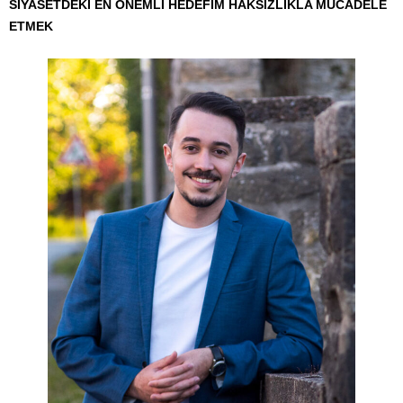
SİYASETDEKİ EN ÖNEMLİ HEDEFİM HAKSIZLIKLA MÜCADELE
ETMEK