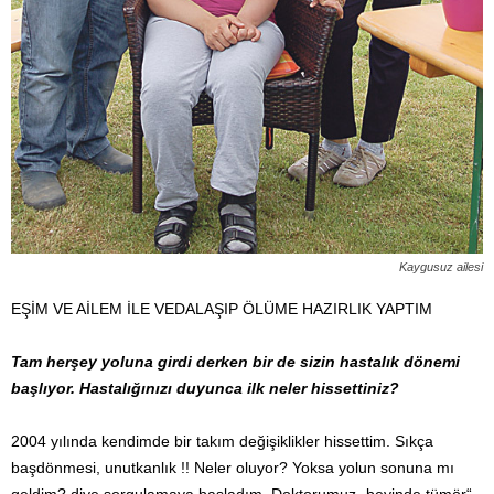
Kaygusuz ailesi
EŞİM VE AİLEM İLE VEDALAŞIP ÖLÜME HAZIRLIK YAPTIM
Tam herşey yoluna girdi derken bir de sizin hastalık dönemi
başlıyor. Hastalığınızı duyunca ilk neler hissettiniz?
2004 yılında kendimde bir takım değişiklikler hissettim. Sıkça
başdönmesi, unutkanlık !! Neler oluyor? Yoksa yolun sonuna mı
geldim? diye sorgulamaya başladım. Doktorumuz „beyinde tümör“