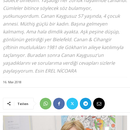
sadece dinledim. Yaşadığı her zorluk hayalimde canlandı.
Cümleler bitince söylecek söz bulamıyor,
yutkunuyordum. Canan Kaygusuz 57 yaşında, 4 çocuk
annesi. Müthiş güçlü bir kadın. Başına gelmeyen
kalmamış. Ama hala dimdik ayakta. Aşk peşine düşüp,
gönlünün getirdiği yer Bielefeld. Canan & Cihangir
çiftinin mutlulukları 1981 de Gökhan’ın aileye katılımıyla
taçlanıyor. Buradan sonra Canan Kaygusuz‘un
yaşadıklarını ve sorularıma verdiği cevapları sizlerle
paylaşıyorum. Esin EREL NİCOARA
16. Mai 2018
Teilen