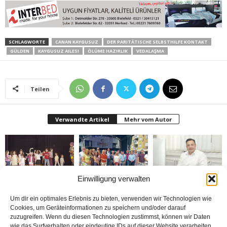
SCHLAGWORTE
CANAN KAYGUSUZ
DER PARITÄTISCHE SELBSTHILFE KONTAKT
GÜLDEN
KAYGUSUZ AILESI
ÖLÜME HAZIRLIK
VEDALAŞMA
Teilen
Verwandte Artikel
Mehr vom Autor
Einwilligung verwalten
Bielefeld’de 1. Çocuk
Rheda-Wiedenbrück’de
Belediyenin bütçesi
Festivali yapıldı
Yabancılar Haftası
donduruldu
Um dir ein optimales Erlebnis zu bieten, verwenden wir Technologien wie
Yapıldı
Cookies, um Geräteinformationen zu speichern und/oder darauf
zuzugreifen. Wenn du diesen Technologien zustimmst, können wir Daten
wie das Surfverhalten oder eindeutige IDs auf dieser Website verarbeiten.