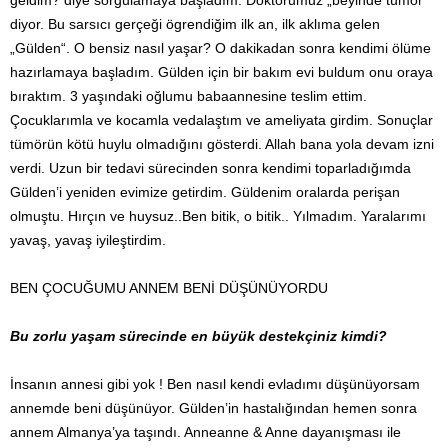
diyor. Bu sarsıcı gerçeği ögrendiğim ilk an, ilk aklıma gelen
„Gülden“. O bensiz nasıl yaşar? O dakikadan sonra kendimi ölüme
hazırlamaya başladım. Gülden için bir bakım evi buldum onu oraya
bıraktım. 3 yaşındaki oğlumu babaannesine teslim ettim.
Çocuklarımla ve kocamla vedalaştım ve ameliyata girdim. Sonuçlar
tümörün kötü huylu olmadığını gösterdi. Allah bana yola devam izni
verdi. Uzun bir tedavi sürecinden sonra kendimi toparladığımda
Gülden’i yeniden evimize getirdim. Güldenim oralarda perişan
olmuştu. Hırçın ve huysuz..Ben bitik, o bitik.. Yılmadım. Yaralarımı
yavaş, yavaş iyileştirdim.
BEN ÇOCUĞUMU ANNEM BENİ DÜŞÜNÜYORDU
Bu zorlu yaşam sürecinde en büyük destekçiniz kimdi?
İnsanın annesi gibi yok ! Ben nasıl kendi evladımı düşünüyorsam
annemde beni düşünüyor. Gülden’in hastalığından hemen sonra
annem Almanya’ya taşındı. Anneanne & Anne dayanışması ile