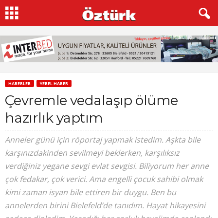
HABERLER
YEREL HABER
Çevremle vedalaşıp ölüme
hazırlık yaptım
Anneler günü için röportaj yapmak istedim. Aşkta bile
karşınızdakinden sevilmeyi beklerken, karşılıksız
verdiğiniz yegane sevgi evlat sevgisi. Biliyorum her anne
çok fedakar, çok verici. Ama engelli çocuk sahibi olmak
kimi zaman isyan bile ettiren bir duygu. Ben bu
annelerden birini Bielefeld’de tanıdım. Hayat hikayesini