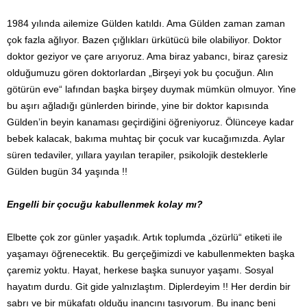
1984 yılında ailemize Gülden katıldı. Ama Gülden zaman zaman
çok fazla ağlıyor. Bazen çığlıkları ürkütücü bile olabiliyor. Doktor
doktor geziyor ve çare arıyoruz. Ama biraz yabancı, biraz çaresiz
olduğumuzu gören doktorlardan „Birşeyi yok bu çocuğun. Alın
götürün eve“ lafından başka birşey duymak mümkün olmuyor. Yine
bu aşırı ağladığı günlerden birinde, yine bir doktor kapısında
Gülden’in beyin kanaması geçirdiğini öğreniyoruz. Ölünceye kadar
bebek kalacak, bakıma muhtaç bir çocuk var kucağımızda. Aylar
süren tedaviler, yıllara yayılan terapiler, psikolojik desteklerle
Gülden bugün 34 yaşında !!
Engelli bir çocuğu kabullenmek kolay mı?
Elbette çok zor günler yaşadık. Artık toplumda „özürlü“ etiketi ile
yaşamayı öğrenecektik. Bu gerçeğimizdi ve kabullenmekten başka
çaremiz yoktu. Hayat, herkese başka sunuyor yaşamı. Sosyal
hayatım durdu. Git gide yalnızlaştım. Diplerdeyim !! Her derdin bir
sabrı ve bir mükafatı olduğu inancını taşıyorum. Bu inanç beni