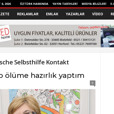
6, 2026
ÖZTÜRK HAKKINDA
YAYIN TARİHLERİ
MEDYA BİLGİLERİ
E-
AZETE
REKLAMLAR
EMLAK
YAZARLAR
VİDEO
R
ische Selbsthilfe Kontakt
p ölüme hazırlık yaptım
0