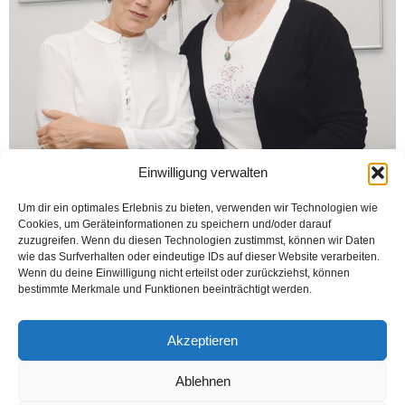
Einwilligung verwalten
Um dir ein optimales Erlebnis zu bieten, verwenden wir Technologien wie
Cookies, um Geräteinformationen zu speichern und/oder darauf
zuzugreifen. Wenn du diesen Technologien zustimmst, können wir Daten
wie das Surfverhalten oder eindeutige IDs auf dieser Website verarbeiten.
Wenn du deine Einwilligung nicht erteilst oder zurückziehst, können
bestimmte Merkmale und Funktionen beeinträchtigt werden.
Ve, Gülden doğdu? 1984 yılında ailemize Gülden katıldı. Ama Gülden zaman
zaman çok fazla ağlıyor. Bazen çığlıkları ürkütücü bile olabiliyor. Doktor doktor
geziyor ve çare...
Akzeptieren
Weiterlesen
Ablehnen