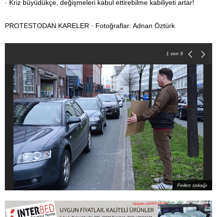
· Kriz büyüdükçe, değişmeleri kabul ettirebilme kabiliyeti artar!
PROTESTODAN KARELER · Fotoğraflar: Adnan Öztürk
1
von 9
Feilen sokağı