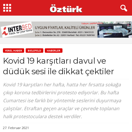
YEREL HABER
BIELEFELD
HABERLER
Kovid 19 karşıtları davul ve
düdük sesi ile dikkat çektiler
Kovid 19 karşıtları her hafta, hatta her fırsatta sokağa
çıkıp korona tedbirlerini protesto ediyorlar. Bu hafta
Cumartesi ise farklı bir yöntemle seslerini duyurmaya
çalıştılar. Etraftan geçen araçlar ve çevrede toplanan
halk protestoculara destek verdiler.
27. Februar 2021