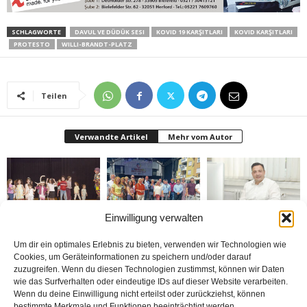
SCHLAGWORTE
DAVUL VE DÜDÜK SESI
KOVID 19 KARŞITLARI
KOVID KARŞITLARI
PROTESTO
WILLI-BRANDT-PLATZ
Teilen
Verwandte Artikel
Mehr vom Autor
Einwilligung verwalten
Bielefeld’de 1. Çocuk
Rheda-Wiedenbrück’de
Belediyenin bütçesi
Festivali yapıldı
Yabancılar Haftası
donduruldu
Um dir ein optimales Erlebnis zu bieten, verwenden wir Technologien wie
Yapıldı
Cookies, um Geräteinformationen zu speichern und/oder darauf
zuzugreifen. Wenn du diesen Technologien zustimmst, können wir Daten
wie das Surfverhalten oder eindeutige IDs auf dieser Website verarbeiten.
Wenn du deine Einwilligung nicht erteilst oder zurückziehst, können
bestimmte Merkmale und Funktionen beeinträchtigt werden.