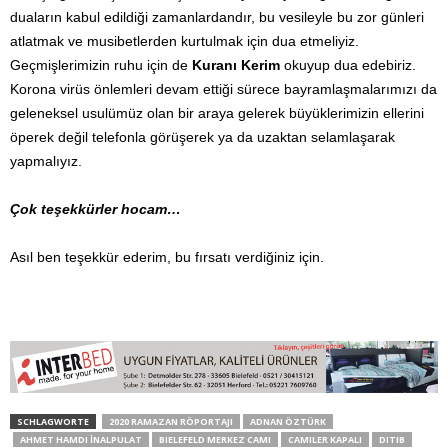
duaların kabul edildiği zamanlardandır, bu vesileyle bu zor günleri
atlatmak ve musibetlerden kurtulmak için dua etmeliyiz.
Geçmişlerimizin ruhu için de
Kuranı Kerim
okuyup dua edebiriz.
Korona virüs önlemleri devam ettiği sürece bayramlaşmalarımızı da
geleneksel usulümüz olan bir araya gelerek büyüklerimizin ellerini
öperek değil telefonla görüşerek ya da uzaktan selamlaşarak
yapmalıyız.
Çok teşekkürler hocam…
Asıl ben teşekkür ederim, bu fırsatı verdiğiniz için.
SCHLAGWORTE
2020 RAMAZAN RÖPORTAJI
ADNAN ÖZTÜRK
AHMET HAMDI İNALPULAT
BIELEFELD MERKEZ CAMI
CAMILER KAPALI
DITIB