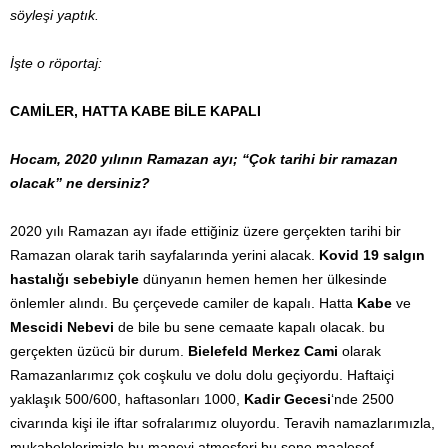
söyleşi yaptık.
İşte o röportaj:
CAMİLER, HATTA KABE BİLE KAPALI
Hocam, 2020 yılının Ramazan ayı; “Çok tarihi bir ramazan
olacak” ne dersiniz?
2020 yılı Ramazan ayı ifade ettiğiniz üzere gerçekten tarihi bir
Ramazan olarak tarih sayfalarında yerini alacak.
Kovid 19 salgın
hastalığı sebebiyle
dünyanın hemen hemen her ülkesinde
önlemler alındı. Bu çerçevede camiler de kapalı. Hatta
Kabe
ve
Mescidi Nebevi
de bile bu sene cemaate kapalı olacak. bu
gerçekten üzücü bir durum.
Bielefeld Merkez Cami
olarak
Ramazanlarımız çok coşkulu ve dolu dolu geçiyordu. Haftaiçi
yaklaşık 500/600, haftasonları 1000,
Kadir Gecesi
‘nde 2500
civarında kişi ile iftar sofralarımız oluyordu. Teravih namazlarımızla,
mukabelelerimizle bu manevi atmosferi bu sene maalesef