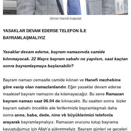
Ahmet Hamdi İnalpulat
YASAKLAR DEVAM EDERSE TELEFON İLE
BAYRAMLAŞMALIYIZ
Yasaklar devam ederse, bayram namazınıda camide
kılınmayacak. 22 Mayıs bayram sabahı ne yapılsın, saat kaçtan
sonra bayramlaşmaya başlanabilir?
Bayram namazı cemaatle camide kılınan ve
Hanefi mezhebine
göre vacip olan namazlardandır.
Eğer yasaklar devam ederse
maalesef bayram namazını da kılamayacağız. Bu sene
Ramazan
bayram namazı saat 06.04 de
kılınacaktı. Bu saatten sonra
bizler
bayram sabahı öncelikle aile fertlerimizle bayramlaşmalı daha
sonra
anne, baba, dede, nine vb büyüklerimizi telefonla
arayarak
bayramlaşmalıyız. Ramazan orucunu tutup bayrama
kavuştuğumuz için Allah’a şükretmeliyiz. Bayram günleri ve geceleri