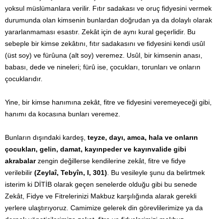
yoksul müslümanlara verilir. Fıtır sadakası ve oruç fidyesini vermek
durumunda olan kimsenin bunlardan doğrudan ya da dolaylı olarak
yararlanmaması esastır. Zekât için de aynı kural geçerlidir. Bu
sebeple bir kimse zekâtını, fıtır sadakasını ve fidyesini kendi usûl
(üst soy) ve fürûuna (alt soy) veremez. Usûl, bir kimsenin anası,
babası, dede ve nineleri; fürû ise, çocukları, torunları ve onların
çocuklarıdır.
Yine, bir kimse hanımına zekât, fitre ve fidyesini veremeyeceği gibi,
hanımı da kocasına bunları veremez.
Bunların dışındaki kardeş,
teyze, dayı, amca, hala ve onların
çocukları, gelin, damat, kayınpeder ve kayınvalide gibi
akrabalar
zengin değillerse kendilerine zekât, fitre ve fidye
verilebilir
(Zeylaî, Tebyîn, I, 301)
. Bu vesileyle şunu da belirtmek
isterim ki DİTİB olarak geçen senelerde olduğu gibi bu senede
Zekât, Fidye ve Fitrelerinizi Makbuz karşılığında alarak gerekli
yerlere ulaştırıyoruz. Camimize gelerek din görevlilerimize ya da