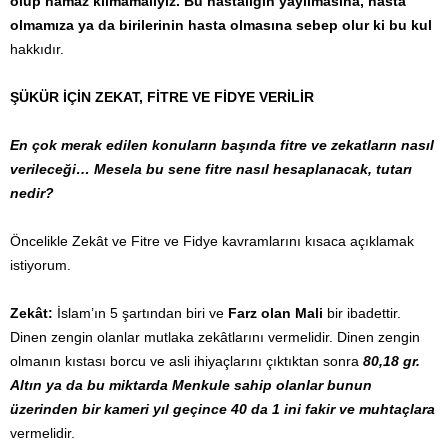
olup namaz kılmamalıyız. Bu hastalığın yayılmasına, hasta
olmamıza ya da birilerinin hasta olmasına sebep olur ki bu kul
hakkıdır.
ŞÜKÜR İÇİN ZEKAT, FİTRE VE FİDYE VERİLİR
En çok merak edilen konuların başında fitre ve zekatların nasıl
verileceği… Mesela bu sene fitre nasıl hesaplanacak, tutarı
nedir?
Öncelikle Zekât ve Fitre ve Fidye kavramlarını kısaca açıklamak
istiyorum.
Zekât:
İslam’ın 5 şartından biri ve
Farz olan Mali
bir ibadettir.
Dinen zengin olanlar mutlaka zekâtlarını vermelidir. Dinen zengin
olmanın kıstası borcu ve asli ihiyaçlarını çıktıktan sonra
80,18 gr.
Altın ya da bu miktarda Menkule sahip olanlar bunun
üzerinden bir kameri yıl geçince 40 da 1 ini fakir ve muhtaçlara
vermelidir.