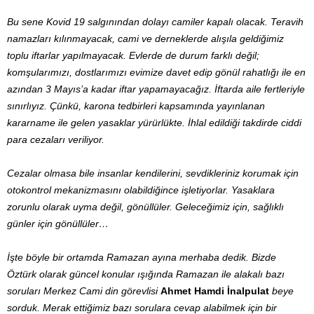
Bu sene Kovid 19 salgınından dolayı camiler kapalı olacak. Teravih
namazları kılınmayacak, cami ve derneklerde alışıla geldiğimiz
toplu iftarlar yapılmayacak. Evlerde de durum farklı değil;
komşularımızı, dostlarımızı evimize davet edip gönül rahatlığı ile en
azından 3 Mayıs’a kadar iftar yapamayacağız. İftarda aile fertleriyle
sınırlıyız. Çünkü, karona tedbirleri kapsamında yayınlanan
kararname ile gelen yasaklar yürürlükte. İhlal edildiği takdirde ciddi
para cezaları veriliyor.
Cezalar olmasa bile insanlar kendilerini, sevdikleriniz korumak için
otokontrol mekanizmasını olabildiğince işletiyorlar. Yasaklara
zorunlu olarak uyma değil, gönüllüler. Geleceğimiz için, sağlıklı
günler için gönüllüler…
İşte böyle bir ortamda Ramazan ayına merhaba dedik. Bizde
Öztürk olarak güncel konular ışığında Ramazan ile alakalı bazı
soruları Merkez Cami din görevlisi
Ahmet Hamdi İnalpulat
beye
sorduk. Merak ettiğimiz bazı sorulara cevap alabilmek için bir