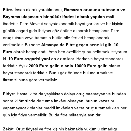
Fitre:
İnsan olarak yaratılmanın,
Ramazan orucunu tutmanın ve
Bayrama ulaşmanın bir şükür ifadesi olarak yapılan mali
ibadettir. Fitre Mevcut sosyo/ekonomik hayat şartları ve bir kişinin
günlük asgari gıda ihtiyacı göz önüne alınarak hesaplanır. Fitre
oruç tutsun veya tutmasın bütün aile fertleri hesaplanarak
verilmelidir. Bu sene
Almanya da Fitre geçen sene ki gibi 10
Euro
olarak hesaplandı. Ama ben özellikle şunu belirtmek istiyorum
ki
10 Euro asgarisi yani en az
miktar. Herkesin hayat standardı
farklıdır. Aylık
2000 Euro geliri olanla 10000 Euro geliri
olanın
hayat standardı farklıdır. Bunu göz önünde bulundurmalı ve
fitremizi buna göre vermeliyiz.
Fidye:
Hastalık Ya da yaşlılıktan dolayı oruç tatamayan ve bundan
sonra ki ömründe de tutma imkânı olmayan, bunun kazasını
yapamayacak olanlar maddi imkânları varsa oruç tutamadıkları her
gün için fidye vermelidir. Bu da fitre miktarıyla aynıdır.
Zekât, Oruç fidyesi ve fitre kişinin bakmakla yükümlü olmadığı