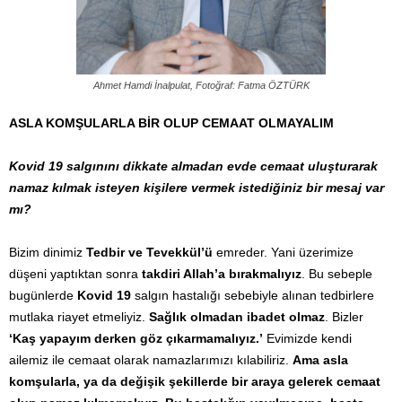
Ahmet Hamdi İnalpulat, Fotoğraf: Fatma ÖZTÜRK
ASLA KOMŞULARLA BİR OLUP CEMAAT OLMAYALIM
Kovid 19 salgınını dikkate almadan evde cemaat uluşturarak
namaz kılmak isteyen kişilere vermek istediğiniz bir mesaj var
mı?
Bizim dinimiz
Tedbir ve Tevekkül’ü
emreder. Yani üzerimize
düşeni yaptıktan sonra
takdiri Allah’a bırakmalıyız
. Bu sebeple
bugünlerde
Kovid 19
salgın hastalığı sebebiyle alınan tedbirlere
mutlaka riayet etmeliyiz.
Sağlık olmadan ibadet olmaz
. Bizler
‘Kaş yapayım derken göz çıkarmamalıyız.’
Evimizde kendi
ailemiz ile cemaat olarak namazlarımızı kılabiliriz.
Ama asla
komşularla, ya da değişik şekillerde bir araya gelerek cemaat