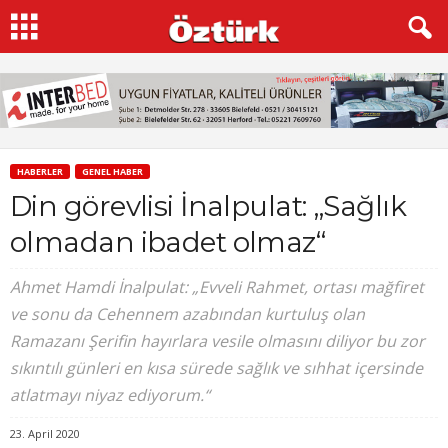
HABERLER
GENEL HABER
Din görevlisi İnalpulat: „Sağlık
olmadan ibadet olmaz“
Ahmet Hamdi İnalpulat: „Evveli Rahmet, ortası mağfiret
ve sonu da Cehennem azabından kurtuluş olan
Ramazanı Şerifin hayırlara vesile olmasını diliyor bu zor
sıkıntılı günleri en kısa sürede sağlık ve sıhhat içersinde
atlatmayı niyaz ediyorum.“
23. April 2020