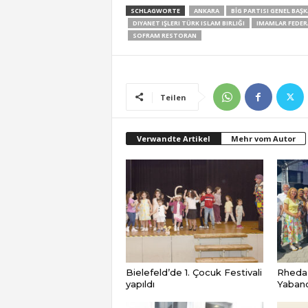
SCHLAGWORTE
ANKARA
BİG PARTISI GENEL BAŞK
DIYANET IŞLERI TÜRK ISLAM BIRLIĞI
IMAMLAR FEDER
SOFRAM RESTORAN
Teilen
Verwandte Artikel
Mehr vom Autor
Bielefeld’de 1. Çocuk Festivali
Rheda
yapıldı
Yabancı