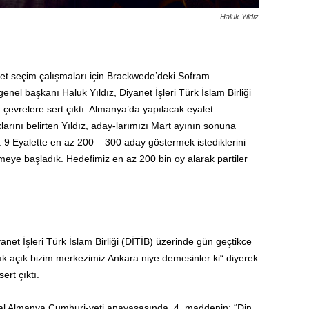
Haluk Yildiz
t seçim çalışmaları için Brackwede’deki Sofram
genel başkanı Haluk Yıldız, Diyanet İşleri Türk İslam Birliği
çevrelere sert çıktı. Almanya’da yapılacak eyalet
larını belirten Yıldız, aday-larımızı Mart ayının sonuna
. 9 Eyalette en az 200 – 300 aday göstermek istediklerini
etmeye başladık. Hedefimiz en az 200 bin oy alarak partiler
anet İşleri Türk İslam Birliği (DİTİB) üzerinde gün geçtikce
çık açık bizim merkezimiz Ankara niye demesinler ki“ diyerek
rt çıktı.
al Almanya Cumhuri-yeti anayasasında, 4. maddenin; “Din,