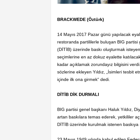
BRACKWEDE (Öztürk)
14 Mayıs 2017 Pazar günü yapılacak eyale
restoranda partililerle buluşan BIG partisi 
(DİTİB) üzerinde baskı oluşturmak isteyen 
seçimlerine en az dokuz eyalette katılacak
kadar açıklamak zorundayız bilgisini verdi
sözlerine ekleyen Yıldız, „İsimleri tesbit 
içinde ilk ona girmek“ dedi.
DİTİB DİK DURMALI
BIG partisi genel başkanı Haluk Yıldız, Diy
artan baskılara temas ederek, yetkililer a
DİTİB üzerinde kurulmak istenen baskıya se
23 Mayıs 1949 yılında kabul edilen Feder