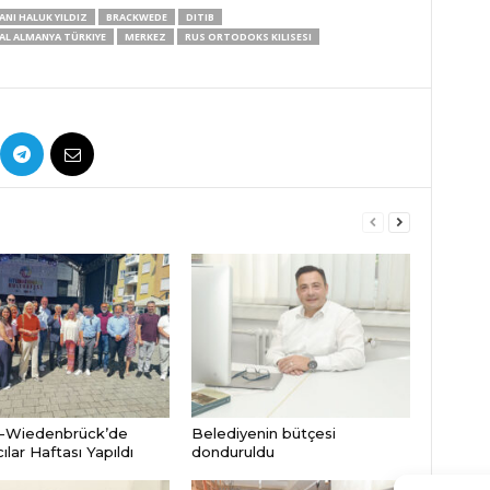
ANI HALUK YILDIZ
BRACKWEDE
DITIB
AL ALMANYA TÜRKIYE
MERKEZ
RUS ORTODOKS KILISESI
-Wiedenbrück’de
Belediyenin bütçesi
lar Haftası Yapıldı
donduruldu