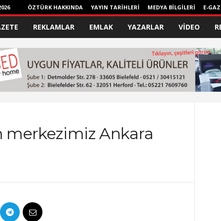
026
ÖZTÜRK HAKKINDA
YAYIN TARİHLERİ
MEDYA BİLGİLERİ
E-GAZ
AZETE
REKLAMLAR
EMLAK
YAZARLAR
VİDEO
R
im merkezimiz Ankara