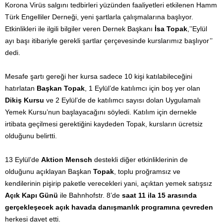
Korona Virüs salgını tedbirleri yüzünden faaliyetleri etkilenen Hamm
Türk Engelliler Derneği, yeni şartlarla çalışmalarına başlıyor.
Etkinlikleri ile ilgili bilgiler veren Dernek Başkanı
İsa Topak
,’’Eylül
ayı başı itibariyle gerekli şartlar çerçevesinde kurslarımız başlıyor’’
dedi.
Mesafe şartı gereği her kursa sadece 10 kişi katılabileceğini
hatırlatan
Başkan Topak
, 1 Eylül’de katılımcı için boş yer olan
Dikiş Kursu
ve 2 Eylül’de de katılımcı sayısı dolan Uygulamalı
Yemek Kursu’nun başlayacağını söyledi. Katılım için dernekle
irtibata geçilmesi gerektiğini kaydeden Topak, kursların ücretsiz
olduğunu belirtti.
13 Eylül’de
Aktion Mensch
destekli diğer etkinliklerinin de
olduğunu açıklayan Başkan
Topak
, toplu proğramsız ve
kendilerinin pişirip paketle verecekleri yani, açıktan yemek satışsız
Açık Kapı Günü
ile Bahnhofstr. 8’de
saat 11 ila 15 arasında
gerçekleşecek açık havada danışmanlık programına çevreden
herkesi davet etti.