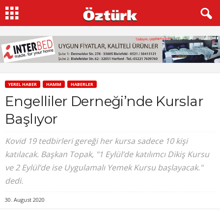
YEREL HABER
HAMM
HABERLER
Engelliler Derneği’nde Kurslar
Başlıyor
Kovid 19 tedbirleri gereği her kursa sadece 10 kişi
katılacak. Başkan Topak, "1 Eylül’de katılımcı Dikiş Kursu
ve 2 Eylül’de ise Uygulamalı Yemek Kursu başlayacak."
dedi.
30. August 2020