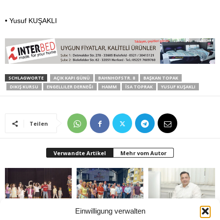
• Yusuf KUŞAKLI
SCHLAGWORTE
AÇIK KAPI GÜNÜ
BAHNHOFSTR. 8
BAŞKAN TOPAK
DIKIŞ KURSU
ENGELLILER DERNEĞI
HAMM
İSA TOPRAK
YUSUF KUŞAKLI
Teilen
Verwandte Artikel
Mehr vom Autor
Einwilligung verwalten