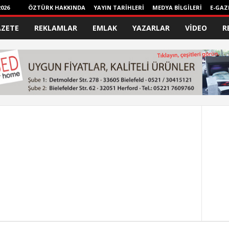
026
ÖZTÜRK HAKKINDA
YAYIN TARİHLERİ
MEDYA BİLGİLERİ
E-GAZ
AZETE
REKLAMLAR
EMLAK
YAZARLAR
VİDEO
R