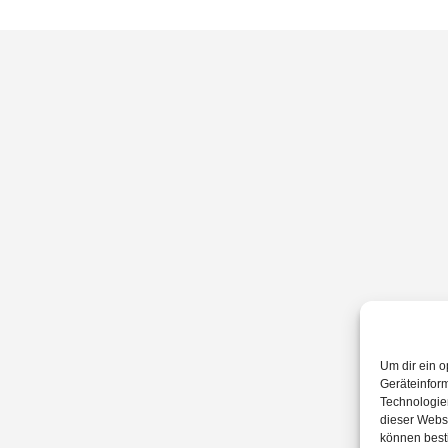
Um dir ein o
Geräteinfor
Technologien
dieser Websi
können best