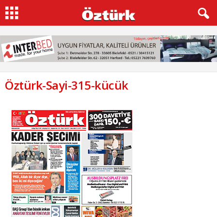
Öztürk-Sayi-315-kücük