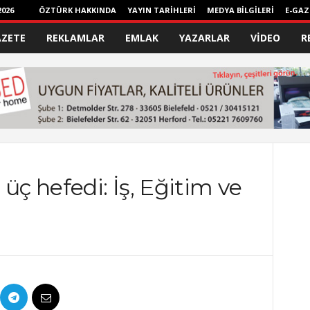
026
ÖZTÜRK HAKKINDA
YAYIN TARİHLERİ
MEDYA BİLGİLERİ
E-GAZ
AZETE
REKLAMLAR
EMLAK
YAZARLAR
VİDEO
R
üç hefedi: İş, Eğitim ve