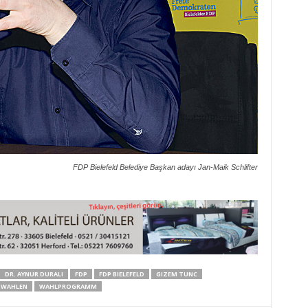
FDP Bielefeld Belediye Başkan adayı Jan-Maik Schlifter
DR. AYNUR DURALI
FDP
FDP BIELEFELD
GIZEM TUNC
WAHLEN
WAHLPROGRAMM