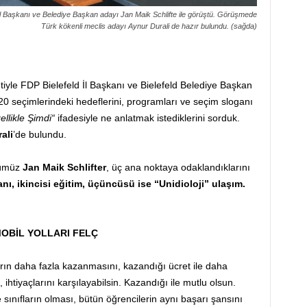
l Başkanı ve Belediye Başkan adayı Jan Maik Schlifte ile görüştü. Görüşmede
Türk kökenli meclis adayı Aynur Durali de hazır bulundu. (sağda)
tiyle FDP Bielefeld İl Başkanı ve Bielefeld Belediye Başkan
20 seçimlerindeki hedeflerini, programları ve seçim sloganı
ellikle Şimdi“
ifadesiyle ne anlatmak istediklerini sorduk.
ali
’de bulundu.
ğümüz
Jan Maik Schlifter
, üç ana noktaya odaklandıklarını
lanı, ikincisi eğitim, üçüncüsü ise “Unidioloji” ulaşım.
MOBİL YOLLARI FELÇ
ların daha fazla kazanmasını, kazandığı ücret ile daha
ihtiyaçlarını karşılayabilsin. Kazandığı ile mutlu olsun.
ınıfların olması, bütün öğrencilerin aynı başarı şansını