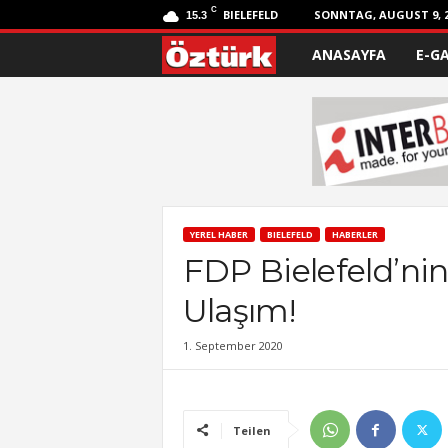
C
BIELEFELD
SONNTAG, AUGUST 9, 2
15.3
ANASAYFA
E-G
Ö
z
t
ü
r
YEREL HABER
BIELEFELD
HABERLER
FDP Bielefeld’nin 
k
Ulaşım!
1. September 2020
Teilen