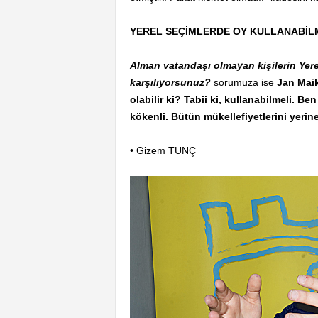
YEREL SEÇİMLERDE OY KULLANABİL
Alman vatandaşı olmayan kişilerin Yere
karşılıyorsunuz?
sorumuza ise
Jan Maik
olabilir ki? Tabii ki, kullanabilmeli. Be
kökenli. Bütün mükellefiyetlerini yerine
• Gizem TUNÇ