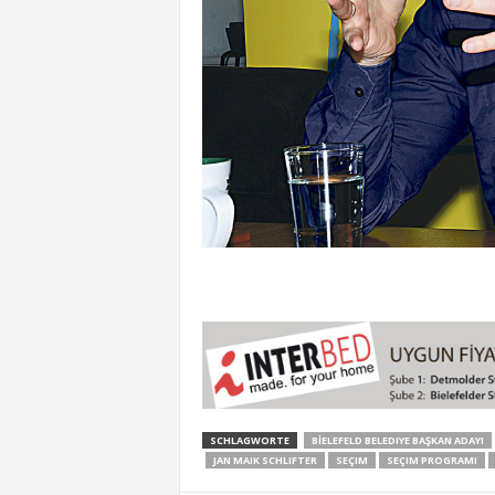
SCHLAGWORTE
BİELEFELD BELEDIYE BAŞKAN ADAYI
JAN MAIK SCHLIFTER
SEÇIM
SEÇIM PROGRAMI