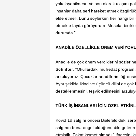
yakalayabilmesı. Ve son olarak ulaşım pol
insanlar daha seri hareket etmek özgürlü
elde etmeli. Bunu söylerken her hangi bi
etmekte fayda görüyorum. Mesela; bisiklet 
durumda.”
ANADİLE ÖZELLİKLE ÖNEM VERİYOR
Anadile de çok önem verdiklerini sözlerin
Schlifter
, “Okullardaki müfredat programl
arzuluyoruz. Çocuklar anadillerini öğrensi
Aynı şekilde ikinci ve üçüncü dilini de çok
desteklenmesini, teşvik edilmesini arzuluy
TÜRK İŞ İNSANLARI İÇİN ÖZEL ETKİN
Kovid 19 salgını öncesi Bielefeld’deki serb
salgının buna engel olduğunu dile getire
etmiştik. Fakat kısmet olmadı.” ifadesini ku