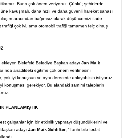
itikamız. Buna çok önem veriyoruz. Çünkü; şehirlerde
ğüne kavuşmalı, daha hızlı ve daha güvenli hareket sahası
r ulaşım aracından bağımsız olarak düşüncemizi ifade
trafiği çok iyi, ama otomobil trafiği tamamen felç olmuş
UZ
e ekleyen Bielefeld Belediye Başkan adayı
Jan Maik
arında anadildeki eğitime çok önem verilmesini
n, çok iyi konuşsun ve aynı derecede anlayabilsin istiyoruz.
 iyi konuşması gerekiyor. Bu alandaki samimi taleplerin
oruz.
LİK PLANLAMIŞTIK
est çalışanlar için bir etkinlik yapmayı düşündüklerini ve
n Başkan adayı
Jan Maik Schlifter
, ”Tarihi bile tesbit
llandı.