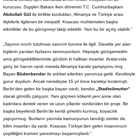
kurucusu. Dışişleri Bakanı iken dönemin T.C. Cumhurbaşkanı
Abdullah Gül
ile birlikte kurdukları, Almanya ve Türkiye arası
ilişkilerle ilgilenen bir inisiyatif. Kısacası muhtemelen başka
etkinlikler de bu görüşmeyi takip edebilir. Yani bu bir açılış olabilir.“
„Sayının sınırlı tutulması sanırım korona ile ilgili. Davette yer alan
kişilerin yarıdan fazlasını tanımıyordum. Hepsiyle görüşemedim
ama görüşebildiklerimde gördüm ki halktan insanlar. Aralarında
genç bir hanım vardı mesela Almanya karate şampiyonu imiş.
Bayan
Büdenbender
ile sohbet ederken yanımıza geldi. Kendisiyle
gurur duydum. Ancak neredeyse 15 yıl önce karateyi bırakmıştı.
Berlin’den gelen bir başka bayan vardı; kendisi
„Stadteilmutter“
olarak gönüllü çalışıyor. Yani göçmen kökenli yeni anne olan
kadınlara destek veren ve uzun yıllardır sürdürülen bir proje. Bir
başka beyefendi Berlin’de kendi şirketini kurmuş, boyacılık
yapıyormuş. Bunların yanında kamuoyunun tanıdığı isimler de,
bilim insanları da vardı. Kısacası Türkiye’den gelen insanımızın
çeşitliliğini kısmen yansıtmayı başarmışlardı.“