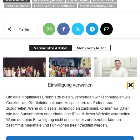
SCHLAGWORTE
AYTEN KILIÇARSLAN
BÜLENT UÇAR
DÜZEN TEKKAL
FERDA ATAMAN
FRANK-WALTER STEINMEIER
YASEMIN KARAKAŞOĞLU
Teilen
Verwandte Artikel
Mehr vom Autor
Einwilligung verwalten
Bielefeld’de 1. Çocuk
Rheda-Wiedenbrück’de
Belediyenin bütçesi
Festivali yapıldı
Yabancılar Haftası
donduruldu
Um dir ein optimales Erlebnis zu bieten, verwenden wir Technologien wie
Yapıldı
Cookies, um Geräteinformationen zu speichern und/oder darauf
zuzugreifen. Wenn du diesen Technologien zustimmst, können wir Daten
wie das Surfverhalten oder eindeutige IDs auf dieser Website verarbeiten.
Wenn du deine Einwilligung nicht erteilst oder zurückziehst, können
bestimmte Merkmale und Funktionen beeinträchtigt werden.