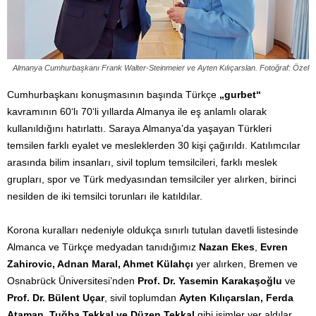
Almanya Cumhurbaşkanı Frank Walter-Steinmeier ve Ayten Kılıçarslan. Fotoğraf: Özel
Cumhurbaşkanı konuşmasının başında Türkçe
„gurbet“
kavramının 60‘lı 70‘li yıllarda Almanya ile eş anlamlı olarak
kullanıldığını hatırlattı. Saraya Almanya’da yaşayan Türkleri
temsilen farklı eyalet ve mesleklerden 30 kişi çağırıldı. Katılımcılar
arasında bilim insanları, sivil toplum temsilcileri, farklı meslek
grupları, spor ve Türk medyasından temsilciler yer alırken, birinci
nesilden de iki temsilci torunları ile katıldılar.
Korona kuralları nedeniyle oldukça sınırlı tutulan davetli listesinde
Almanca ve Türkçe medyadan tanıdığımız
Nazan Ekes
,
Evren
Zahirovic, Adnan Maral, Ahmet Külahçı
yer alırken, Bremen ve
Osnabrück Üniversitesi’nden
Prof. Dr. Yasemin Karakaşoğlu
ve
Prof. Dr. Bülent Uçar
, sivil toplumdan
Ayten Kılıçarslan, Ferda
Ataman, Tuğba Tekkal ve Düzen Tekkal
gibi isimler yer aldılar.