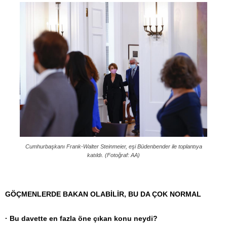
Cumhurbaşkanı Frank-Walter Steinmeier, eşi Büdenbender ile toplantıya
katıldı. (Fotoğraf: AA)
GÖÇMENLERDE BAKAN OLABİLİR, BU DA ÇOK NORMAL
· Bu davette en fazla öne çıkan konu neydi?