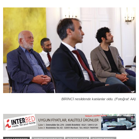
BİRİNCİ nesildende katılanlar oldu. (Fotoğraf: AA)