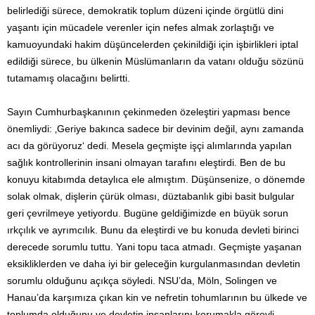
belirlediği sürece, demokratik toplum düzeni içinde örgütlü dini
yaşantı için mücadele verenler için nefes almak zorlaştığı ve
kamuoyundaki hakim düşüncelerden çekinildiği için işbirlikleri iptal
edildiği sürece, bu ülkenin Müslümanların da vatanı olduğu sözünü
tutamamış olacağını belirtti.
Sayın Cumhurbaşkanının çekinmeden özeleştiri yapması bence
önemliydi: ‚Geriye bakınca sadece bir devinim değil, aynı zamanda
acı da görüyoruz‘ dedi. Mesela geçmişte işçi alımlarında yapılan
sağlık kontrollerinin insani olmayan tarafını eleştirdi. Ben de bu
konuyu kitabımda detaylıca ele almıştım. Düşünsenize, o dönemde
solak olmak, dişlerin çürük olması, düztabanlık gibi basit bulgular
geri çevrilmeye yetiyordu. Bugüne geldiğimizde en büyük sorun
ırkçılık ve ayrımcılık. Bunu da eleştirdi ve bu konuda devleti birinci
derecede sorumlu tuttu. Yani topu taca atmadı. Geçmişte yaşanan
eksikliklerden ve daha iyi bir geleceğin kurgulanmasından devletin
sorumlu olduğunu açıkça söyledi. NSU’da, Möln, Solingen ve
Hanau’da karşımıza çıkan kin ve nefretin tohumlarının bu ülkede ve
toplumda olduğunu ve devletin insanlarını korumakla görevli