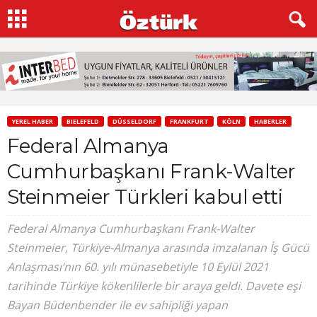
YEREL HABER
BIELEFELD
DÜSSELDORF
FRANKFURT
KÖLN
HABERLER
Federal Almanya
Cumhurbaşkanı Frank-Walter
Steinmeier Türkleri kabul etti
Federal Almanya Cumhurbaşkanı Frank-Walter
Steinmeier, Türkiye-Almanya arasında imzalanan İş Gücü
Anlaşması‘nın 60. yılı münasebetiyle 10 Eylül 2021
tarihinde Türkiye kökenlilerle bir araya geldi. Davete eşi
Bayan Büdenbender ile ev sahipliği yapan