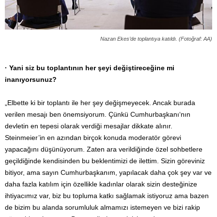
Nazan Ekes’de toplantıya katıldı. (Fotoğraf: AA)
· Yani siz bu toplantının her şeyi değiştireceğine mi
inanıyorsunuz?
„Elbette ki bir toplantı ile her şey değişmeyecek. Ancak burada
verilen mesajı ben önemsiyorum. Çünkü Cumhurbaşkanı‘nın
devletin en tepesi olarak verdiği mesajlar dikkate alınır.
Steinmeier’in en azından birçok konuda moderatör görevi
yapacağını düşünüyorum. Zaten ara verildiğinde özel sohbetlere
geçildiğinde kendisinden bu beklentimizi de ilettim. Sizin göreviniz
bitiyor, ama sayın Cumhurbaşkanım, yapılacak daha çok şey var ve
daha fazla katılım için özellikle kadınlar olarak sizin desteğinize
ihtiyacımız var, biz bu topluma katkı sağlamak istiyoruz ama bazen
de bizim bu alanda sorumluluk almamızı istemeyen ve bizi rakip