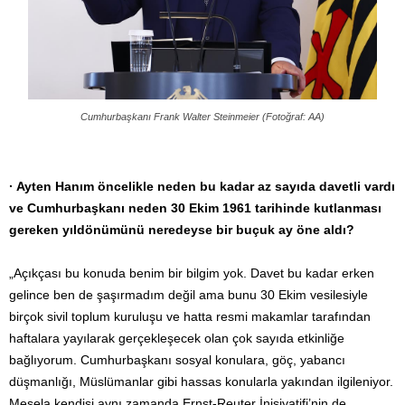
Cumhurbaşkanı Frank Walter Steinmeier (Fotoğraf: AA)
· Ayten Hanım öncelikle neden bu kadar az sayıda davetli vardı
ve Cumhurbaşkanı neden 30 Ekim 1961 tarihinde kutlanması
gereken yıldönümünü neredeyse bir buçuk ay öne aldı?
„Açıkçası bu konuda benim bir bilgim yok. Davet bu kadar erken
gelince ben de şaşırmadım değil ama bunu 30 Ekim vesilesiyle
birçok sivil toplum kuruluşu ve hatta resmi makamlar tarafından
haftalara yayılarak gerçekleşecek olan çok sayıda etkinliğe
bağlıyorum. Cumhurbaşkanı sosyal konulara, göç, yabancı
düşmanlığı, Müslümanlar gibi hassas konularla yakından ilgileniyor.
Mesela kendisi aynı zamanda Ernst-Reuter İnisiyatifi’nin de