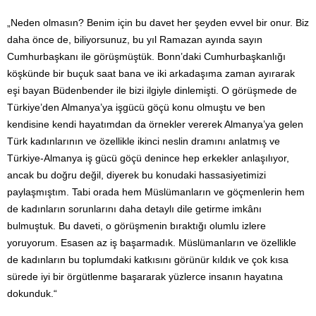
„Neden olmasın? Benim için bu davet her şeyden evvel bir onur. Biz
daha önce de, biliyorsunuz, bu yıl Ramazan ayında sayın
Cumhurbaşkanı ile görüşmüştük. Bonn’daki Cumhurbaşkanlığı
köşkünde bir buçuk saat bana ve iki arkadaşıma zaman ayırarak
eşi bayan Büdenbender ile bizi ilgiyle dinlemişti. O görüşmede de
Türkiye’den Almanya’ya işgücü göçü konu olmuştu ve ben
kendisine kendi hayatımdan da örnekler vererek Almanya’ya gelen
Türk kadınlarının ve özellikle ikinci neslin dramını anlatmış ve
Türkiye-Almanya iş gücü göçü denince hep erkekler anlaşılıyor,
ancak bu doğru değil, diyerek bu konudaki hassasiyetimizi
paylaşmıştım. Tabi orada hem Müslümanların ve göçmenlerin hem
de kadınların sorunlarını daha detaylı dile getirme imkânı
bulmuştuk. Bu daveti, o görüşmenin bıraktığı olumlu izlere
yoruyorum. Esasen az iş başarmadık. Müslümanların ve özellikle
de kadınların bu toplumdaki katkısını görünür kıldık ve çok kısa
sürede iyi bir örgütlenme başararak yüzlerce insanın hayatına
dokunduk.“