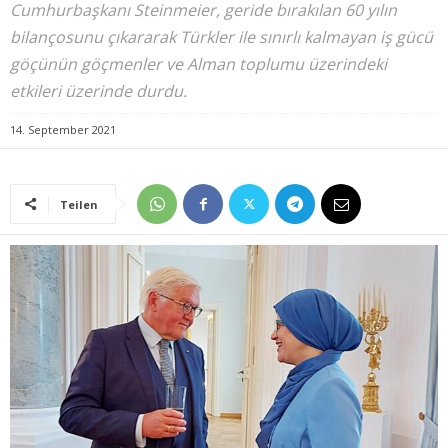
Cumhurbaşkanı Steinmeier, geride bırakılan 60 yılın
bilançosunu çıkararak Türkler ile sınırlı kalmayan iş gücü
göçünün göçmenler ve Alman toplumu üzerindeki
etkileri üzerinde durdu.
14. September 2021
Teilen