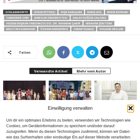
SCHLAGWORTE
AYDIN PETEKÇI
AYŞE KARAÇAM
BARIŞ GÜL
BEKIR BAYRAM
CANDEMIR SARI
GIRESUN ÜNIVERSITESI
HALAY DÜĞÜN SALONU
HEGEM BAŞKAN YARDIMCISI DO. DR. RAHMAN ÇAKIR
IBRAHIM ŞENTÜRK
MUSTAFA KARAHAN
ÖZKAN KARADENIZ
SINAN YILMAZ
VOLKAN ARSLAN
Teilen
Verwandte Artikel
Mehr vom Autor
Einwilligung verwalten
Bielefeld’de 1. Çocuk
Rheda-Wiedenbrück’de
Belediyenin bütçesi
Festivali yapıldı
Yabancılar Haftası
donduruldu
Um dir ein optimales Erlebnis zu bieten, verwenden wir Technologien wie
Yapıldı
Cookies, um Geräteinformationen zu speichern und/oder darauf
zuzugreifen. Wenn du diesen Technologien zustimmst, können wir Daten
wie das Surfverhalten oder eindeutige IDs auf dieser Website verarbeiten.