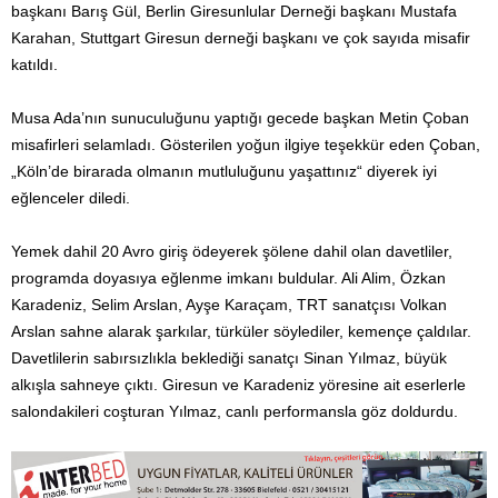
başkanı Barış Gül, Berlin Giresunlular Derneği başkanı Mustafa
Karahan, Stuttgart Giresun derneği başkanı ve çok sayıda misafir
katıldı.
Musa Ada’nın sunuculuğunu yaptığı gecede başkan Metin Çoban
misafirleri selamladı. Gösterilen yoğun ilgiye teşekkür eden Çoban,
„Köln’de birarada olmanın mutluluğunu yaşattınız“ diyerek iyi
eğlenceler diledi.
Yemek dahil 20 Avro giriş ödeyerek şölene dahil olan davetliler,
programda doyasıya eğlenme imkanı buldular. Ali Alim, Özkan
Karadeniz, Selim Arslan, Ayşe Karaçam, TRT sanatçısı Volkan
Arslan sahne alarak şarkılar, türküler söylediler, kemençe çaldılar.
Davetlilerin sabırsızlıkla beklediği sanatçı Sinan Yılmaz, büyük
alkışla sahneye çıktı. Giresun ve Karadeniz yöresine ait eserlerle
salondakileri coşturan Yılmaz, canlı performansla göz doldurdu.