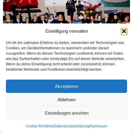
Einwilligung verwalten
Um dir ein optimales Erlebnis zu bieten, verwenden wir Technologien wie
Cookies, um Geräteinformationen zu speichern und/oder darauf
zuzugreifen. Wenn du diesen Technologien zustimmst, können wir Daten
wie das Surfverhalten oder eindeutige IDs auf dieser Website verarbeiten.
Wenn du deine Einwilligung nicht erteilst oder zurückziehst, können
bestimmte Merkmale und Funktionen beeinträchtigt werden.
OBERHAUSEN (Öztürk) Yurtdışında Giresunlular Derneği ananevi eğlence
gecesini „Giresun Kültür Evine Yardım Gecesi“ adı altında Oberhausen’deki
Salon 2000’de yaptı. Almanya ve Avrupa’nın değişik şehirlerinden çok...
Akzeptieren
Weiterlesen
Ablehnen
Einstellungen ansehen
Kontakt
Datenschutzerklärung
Impressum
Cookie-Richtlinie
Datenschutzerklärung
Impressum
© Öztürk Gazetesi 1986 – 2026