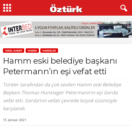
YEREL HABER
HAMM
HABERLER
Hamm eski belediye başkanı
Petermann’ın eşi vefat etti
Türkler tarafından da çok sevilen Hamm eski Belediye
Başkanı Thomas Hunsteger Petermann’ın eşi Gerda
vefat etti. Gerda’nın vefatı çevrede büyük üzüntüyle
karşılandı.
15. Januar 2021