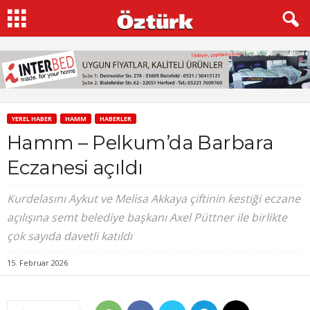
YEREL HABER
HAMM
HABERLER
Hamm – Pelkum’da Barbara
Eczanesi açıldı
Kurdelasını Aykut ve Melisa Akkaya çiftinin kestiği eczane
açılışına semt belediye başkanı Axel Püttner ile birlikte
çok sayıda davetli katıldı
15. Februar 2026