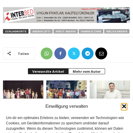
SCHLAGWORTE
AKKAYA CIFTI
AYKUT AKKAYA
HAMM ECZANE
MELISA AKKAYA
Teilen
Verwandte Artikel
Mehr vom Autor
Einwilligung verwalten
Bielefeld’de 1. Çocuk
Rheda-Wiedenbrück’de
Belediyenin bütçesi
Festivali yapıldı
Yabancılar Haftası
donduruldu
Um dir ein optimales Erlebnis zu bieten, verwenden wir Technologien wie
Yapıldı
Cookies, um Geräteinformationen zu speichern und/oder darauf
zuzugreifen. Wenn du diesen Technologien zustimmst, können wir Daten