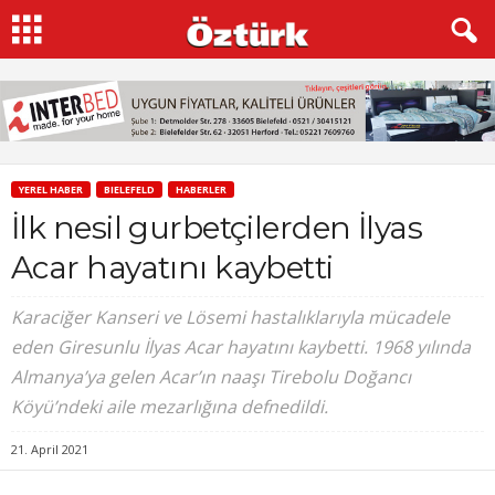
YEREL HABER
BIELEFELD
HABERLER
İlk nesil gurbetçilerden İlyas
Acar hayatını kaybetti
Karaciğer Kanseri ve Lösemi hastalıklarıyla mücadele
eden Giresunlu İlyas Acar hayatını kaybetti. 1968 yılında
Almanya’ya gelen Acar’ın naaşı Tirebolu Doğancı
Köyü’ndeki aile mezarlığına defnedildi.
21. April 2021