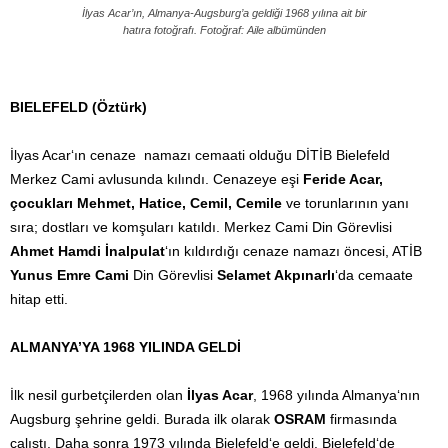
İlyas Acar’ın, Almanya-Augsburg’a geldiği 1968 yılına ait bir
hatıra fotoğrafı. Fotoğraf: Aile albümünden
BIELEFELD (Öztürk)
İlyas Acar‘ın cenaze namazı cemaati olduğu DİTİB Bielefeld
Merkez Cami avlusunda kılındı. Cenazeye eşi
Feride Acar,
çocukları Mehmet, Hatice, Cemil, Cemile
ve torunlarının yanı
sıra; dostları ve komşuları katıldı. Merkez Cami Din Görevlisi
Ahmet Hamdi İnalpulat
‘ın kıldırdığı cenaze namazı öncesi, ATİB
Yunus Emre Cami
Din Görevlisi
Selamet Akpınarlı
‘da cemaate
hitap etti.
ALMANYA’YA 1968 YILINDA GELDİ
İlk nesil gurbetçilerden olan
İlyas Acar
, 1968 yılında Almanya‘nın
Augsburg şehrine geldi. Burada ilk olarak
OSRAM
firmasında
çalıştı. Daha sonra 1973 yılında Bielefeld‘e geldi. Bielefeld‘de