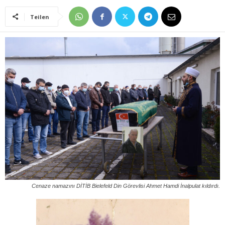
Teilen
Cenaze namazını DİTİB Bielefeld Din Görevlisi Ahmet Hamdi İnalpulat kıldırdı.