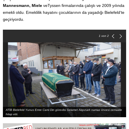
Mannesmann, Miele
veTyssen firmalarında çalıştı ve 2009 yılında
emekli oldu. Emeklilik hayatını çocuklarının da yaşadığı Bielefeld‘te
geçiriyordu.
1
von 2
ATİB Bielefeld Yunus Emre Cami Din görevlisi Selamet Akpınarlı namaz öncesi cemaate
hitap etti.