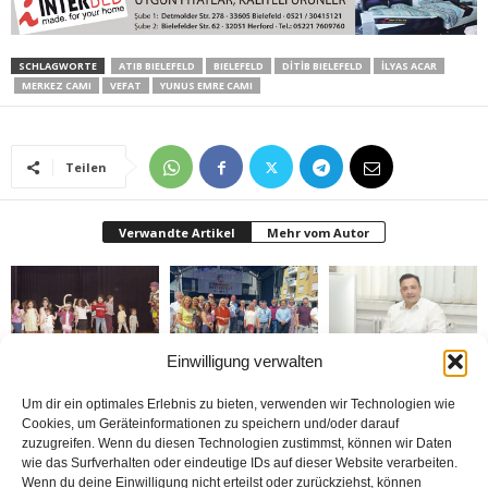
SCHLAGWORTE
ATIB BIELEFELD
BIELEFELD
DİTİB BIELEFELD
İLYAS ACAR
MERKEZ CAMI
VEFAT
YUNUS EMRE CAMI
Teilen
Verwandte Artikel
Mehr vom Autor
Einwilligung verwalten
Bielefeld’de 1. Çocuk
Rheda-Wiedenbrück’de
Belediyenin bütçesi
Festivali yapıldı
Yabancılar Haftası
donduruldu
Um dir ein optimales Erlebnis zu bieten, verwenden wir Technologien wie
Yapıldı
Cookies, um Geräteinformationen zu speichern und/oder darauf
zuzugreifen. Wenn du diesen Technologien zustimmst, können wir Daten
wie das Surfverhalten oder eindeutige IDs auf dieser Website verarbeiten.
Wenn du deine Einwilligung nicht erteilst oder zurückziehst, können