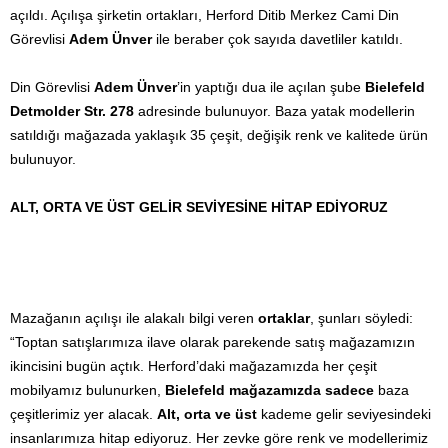
açıldı. Açılışa şirketin ortakları, Herford Ditib Merkez Cami Din
Görevlisi
Adem Ünver
ile beraber çok sayıda davetliler katıldı.
Din Görevlisi
Adem Ünver
’in yaptığı dua ile açılan şube
Bielefeld
Detmolder Str. 278
adresinde bulunuyor. Baza yatak modellerin
satıldığı mağazada yaklaşık 35 çeşit, değişik renk ve kalitede ürün
bulunuyor.
ALT, ORTA VE ÜST GELİR SEVİYESİNE HİTAP EDİYORUZ
Mazağanın açılışı ile alakalı bilgi veren
ortaklar
, şunları söyledi:
“Toptan satışlarımıza ilave olarak parekende satış mağazamızın
ikincisini bugün açtık. Herford’daki mağazamızda her çeşit
mobilyamız bulunurken,
Bielefeld mağazamızda sadece
baza
çeşitlerimiz yer alacak.
Alt, orta ve üst
kademe gelir seviyesindeki
insanlarımıza hitap ediyoruz. Her zevke göre renk ve modellerimiz