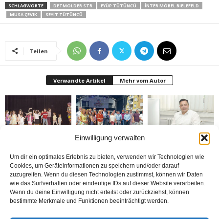
SCHLAGWORTE
DETMOLDER STR
EYÜP TÜTÜNCÜ
İNTER MÖBEL BIELEFELD
MUSA ÇEVIK
SEYIT TÜTÜNCÜ
Teilen
Verwandte Artikel
Mehr vom Autor
Einwilligung verwalten
Bielefeld’de 1. Çocuk
Rheda-Wiedenbrück’de
Belediyenin bütçesi
Festivali yapıldı
Yabancılar Haftası
donduruldu
Um dir ein optimales Erlebnis zu bieten, verwenden wir Technologien wie
Yapıldı
Cookies, um Geräteinformationen zu speichern und/oder darauf
zuzugreifen. Wenn du diesen Technologien zustimmst, können wir Daten
wie das Surfverhalten oder eindeutige IDs auf dieser Website verarbeiten.
Wenn du deine Einwilligung nicht erteilst oder zurückziehst, können
bestimmte Merkmale und Funktionen beeinträchtigt werden.