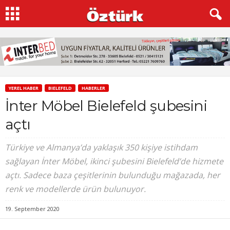
YEREL HABER
BIELEFELD
HABERLER
İnter Möbel Bielefeld şubesini
açtı
Türkiye ve Almanya’da yaklaşık 350 kişiye istihdam
sağlayan İnter Möbel, ikinci şubesini Bielefeld’de hizmete
açtı. Sadece baza çeşitlerinin bulunduğu mağazada, her
renk ve modellerde ürün bulunuyor.
19. September 2020