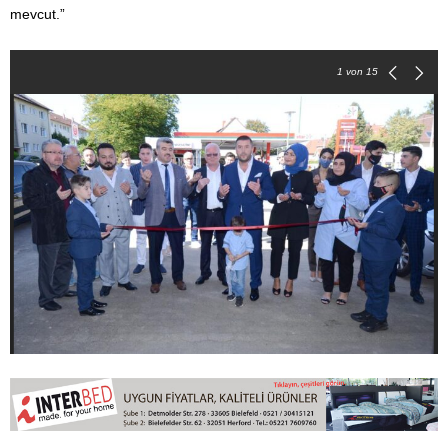
mevcut.”
1
von 15