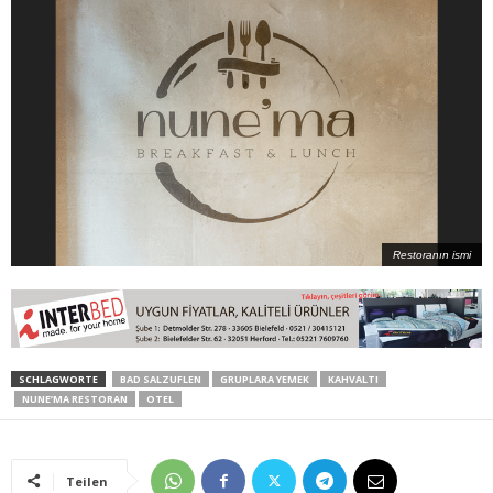
Restoranın ismi
SCHLAGWORTE
BAD SALZUFLEN
GRUPLARA YEMEK
KAHVALTI
NUNE’MA RESTORAN
OTEL
Teilen