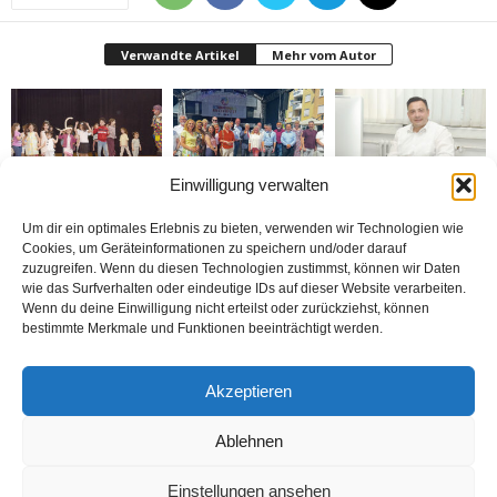
Verwandte Artikel
Mehr vom Autor
Einwilligung verwalten
Bielefeld’de 1. Çocuk
Rheda-Wiedenbrück’de
Belediyenin bütçesi
Festivali yapıldı
Yabancılar Haftası
donduruldu
Um dir ein optimales Erlebnis zu bieten, verwenden wir Technologien wie
Yapıldı
Cookies, um Geräteinformationen zu speichern und/oder darauf
zuzugreifen. Wenn du diesen Technologien zustimmst, können wir Daten
wie das Surfverhalten oder eindeutige IDs auf dieser Website verarbeiten.
Wenn du deine Einwilligung nicht erteilst oder zurückziehst, können
bestimmte Merkmale und Funktionen beeinträchtigt werden.
Doymaz Danışmanlık 2.
Bakım Sigortası
nune’ma restoran
Akzeptieren
şubesini Rheda-
Danışmanlığı Yapıyoruz
„İstediğin Kadar Ye“
Wiedenbrück’e açtı
sistemi ile çalışıyor
Ablehnen
Einstellungen ansehen