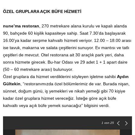
ÖZEL GRUPLARA AÇIK BÜFE HİZMETİ
nune’ma restoran
, 270 metrekare alana kurulu ve kapalı alanda
90, bahçede 60 kişilik kapasiteye sahip. Saat 7.30’da başlayarak
16.00’ya kadar serpme kahvaltı hizmeti veriyor. 12.00 – 18.00 arası
ise tavuk, makarna ve salata çeşitlerini sunuyor. Ev mantısı ve tatlı
çeşitleri de mevcut. Otel restorana ait 30 araçlık park yeri, daha
sonra hizmete girecek. Bu-har Odası ve 29 adet 1 + 1 apart daire
(50 – 60 metrekare arası) bulunuyor.
Özel gruplara da hizmet verdiklerini söyleyen işletme sahibi
Aydın
Gültekin
, “restoranımızda özel bölümlerimiz de var. Burada nişan,
sünnet, doğum günü, iş yemekleri ve nikah yemeği gibi 70 kişiye
kadar özel gruplara hizmet vereceğiz. İsteğe göre açık büfe
kahvaltı veya açık büfe yemek sunacağız” bilgisini verdi.
1
von 25