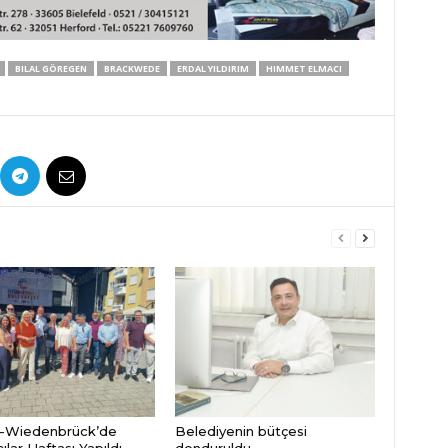
BILAL GÖREGEN
BRACKWEDE
ERDAL YILDIRIM
HIMMET ELMACI
-Wiedenbrück’de
Belediyenin bütçesi