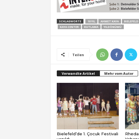
SCHLAGWORTE
10 YIL
AHMET KAYA
BIELEFELD
KAYA CENTER
KUTLAMA
YILDÖNÜMÜ
Teilen
Verwandte Artikel
Mehr vom Autor
Bielefeld’de 1. Çocuk Festivali
Rheda