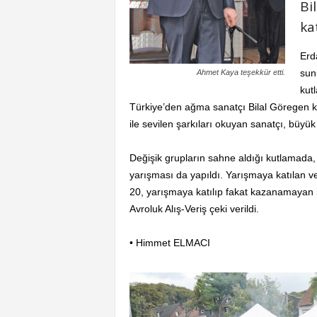
Bi
kat
Erda
sun
Ahmet Kaya teşekkür etti.
kut
Türkiye’den ağma sanatçı Bilal Göregen ka
ile sevilen şarkıları okuyan sanatçı, büyü
Değişik grupların sahne aldığı kutlamada,
yarışması da yapıldı. Yarışmaya katılan v
20, yarışmaya katılıp fakat kazanamayan ki
Avroluk Alış-Veriş çeki verildi.
• Himmet ELMACI