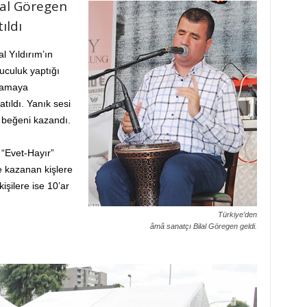
lal Göregen
ıldı
l Yıldırım’ın
uculuk yaptığı
lamaya
tıldı. Yanık sesi
k beğeni kazandı.
 “Evet-Hayır”
e kazanan kişlere
şilere ise 10’ar
Türkiye’den
âmâ sanatçı Bilal Göregen geldi.