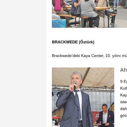
BRACKWEDE (Öztürk)
Brackwede’deki Kaya Center, 10. yılını müş
Ah
9 E
Kut
Kay
ist
dah
gös