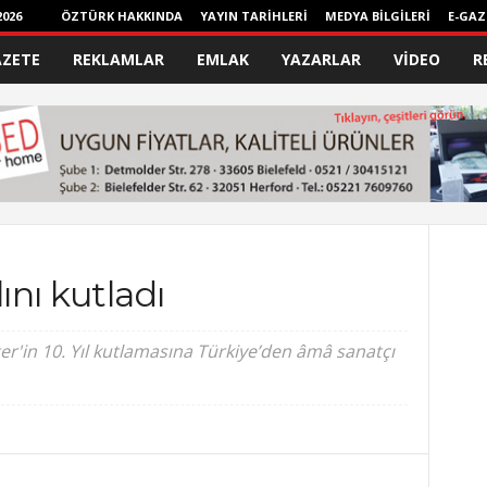
026
ÖZTÜRK HAKKINDA
YAYIN TARİHLERİ
MEDYA BİLGİLERİ
E-GAZ
AZETE
REKLAMLAR
EMLAK
YAZARLAR
VİDEO
R
ını kutladı
r'in 10. Yıl kutlamasına Türkiye’den âmâ sanatçı