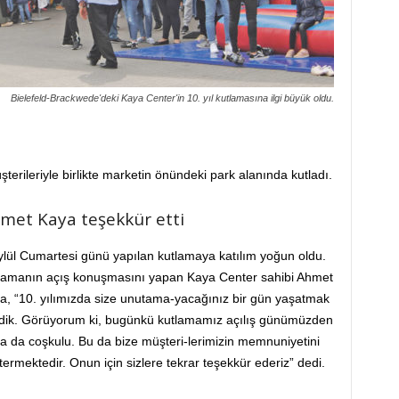
Bielefeld-Brackwede'deki Kaya Center'in 10. yıl kutlamasına ilgi büyük oldu.
terileriyle birlikte marketin önündeki park alanında kutladı.
met Kaya teşekkür etti
ylül Cumartesi günü yapılan kutlamaya katılım yoğun oldu.
lamanın açış konuşmasını yapan Kaya Center sahibi Ahmet
a, “10. yılımızda size unutama-yacağınız bir gün yaşatmak
edik. Görüyorum ki, bugünkü kutlamamız açılış günümüzden
a da coşkulu. Bu da bize müşteri-lerimizin memnuniyetini
termektedir. Onun için sizlere tekrar teşekkür ederiz” dedi.