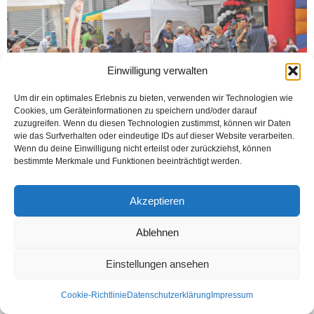
Einwilligung verwalten
Um dir ein optimales Erlebnis zu bieten, verwenden wir Technologien wie
Cookies, um Geräteinformationen zu speichern und/oder darauf
BRACKWEDE (Öztürk) Brackwede’deki Kaya Center, 10. yılını müşterileriyle
zuzugreifen. Wenn du diesen Technologien zustimmst, können wir Daten
birlikte marketin önündeki park alanında kutladı. Ahmet Kaya teşekkür etti 9
wie das Surfverhalten oder eindeutige IDs auf dieser Website verarbeiten.
Eylül Cumartesi günü yapılan kutlamaya katılım yoğun oldu....
Wenn du deine Einwilligung nicht erteilst oder zurückziehst, können
bestimmte Merkmale und Funktionen beeinträchtigt werden.
Weiterlesen
Akzeptieren
Ablehnen
Kontakt
Datenschutzerklärung
Impressum
© Öztürk Gazetesi 1986 – 2026
Einstellungen ansehen
Cookie-Richtlinie
Datenschutzerklärung
Impressum