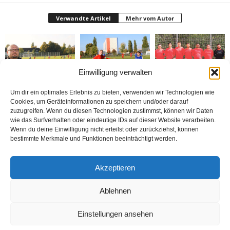
Verwandte Artikel
Mehr vom Autor
Einwilligung verwalten
İlk maçı 25 Eylül’de
Hamm Türkspor’a nazar
SC Bosporus alt
Um dir ein optimales Erlebnis zu bieten, verwenden wir Technologien wie
yaptık
mı deydi?
sıralardan kurtulamıyor
Cookies, um Geräteinformationen zu speichern und/oder darauf
zuzugreifen. Wenn du diesen Technologien zustimmst, können wir Daten
wie das Surfverhalten oder eindeutige IDs auf dieser Website verarbeiten.
Wenn du deine Einwilligung nicht erteilst oder zurückziehst, können
bestimmte Merkmale und Funktionen beeinträchtigt werden.
Türkspor, SUK
Mültecilerle dayanışma
Mülteciler arası turnuva
Akzeptieren
Canlarspor’u kendi
turnuvası yapılacak
sahasında 2-1 eledi
Ablehnen
Einstellungen ansehen
Kontakt
Datenschutzerklärung
Impressum