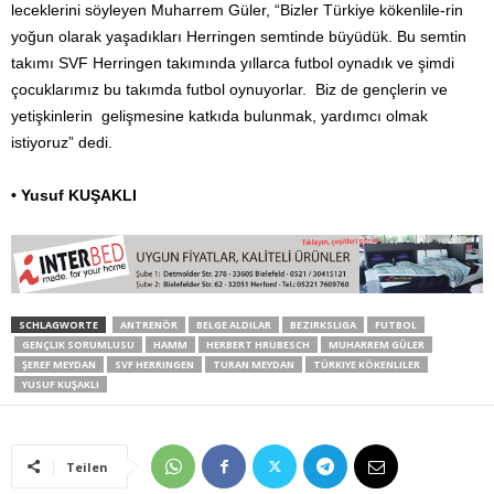
leceklerini söyleyen Muharrem Güler, “Bizler Türkiye kökenlile-rin
yoğun olarak yaşadıkları Herringen semtinde büyüdük. Bu semtin
takımı SVF Herringen takımında yıllarca futbol oynadık ve şimdi
çocuklarımız bu takımda futbol oynuyorlar. Biz de gençlerin ve
yetişkinlerin gelişmesine katkıda bulunmak, yardımcı olmak
istiyoruz” dedi.
• Yusuf KUŞAKLI
SCHLAGWORTE
ANTRENÖR
BELGE ALDILAR
BEZIRKSLIGA
FUTBOL
GENÇLIK SORUMLUSU
HAMM
HERBERT HRUBESCH
MUHARREM GÜLER
ŞEREF MEYDAN
SVF HERRINGEN
TURAN MEYDAN
TÜRKIYE KÖKENLILER
YUSUF KUŞAKLI
Teilen