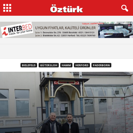
BIELEFELD
GÜTERSLOH
HAMM
HERFORD
PADERBORN