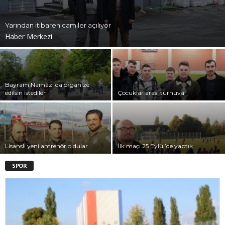
Yarından itibaren camiler açılıyor
Haber Merkezi
Bayram Namazı da organize
edilsin istediler
Çocuklar arası turnuva
Lisanslı yeni antrenör oldular
İlk maçı 25 Eylül’de yaptık
SPOR