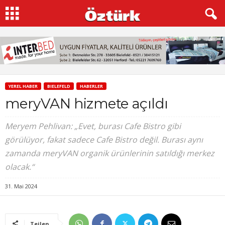
YEREL HABER
BIELEFELD
HABERLER
meryVAN hizmete açıldı
Meryem Pehlivan: „Evet, burası Cafe Bistro gibi
görülüyor, fakat sadece Cafe Bistro değil. Burası aynı
zamanda meryVAN organik ürünlerinin satıldığı merkez
olacak.“
31. Mai 2024
Teilen