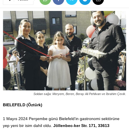
Soldan sağa: Meryem, Beren, Beray Ali Pehlivan ve İbrahim Çevik.
BIELEFELD (Öztürk)
1 Mayıs 2024 Perşembe günü Bielefeld‘in gastronomi sektörüne
yep yeni bir isim dahil oldu.
Jöllenbec-ker Str. 171, 33613