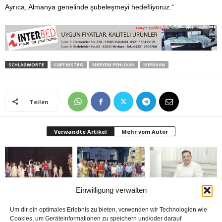
Ayrıca, Almanya genelinde şubeleşmeyi hedefliyoruz.“
SCHLAGWORTE
CAFE BISTRO
MERYEM PEHLIVAN
MERYVAN
Teilen
Verwandte Artikel
Mehr vom Autor
Einwilligung verwalten
Bielefeld’de 1. Çocuk
Rheda-Wiedenbrück’de
Belediyenin bütçesi
Festivali yapıldı
Yabancılar Haftası
donduruldu
Um dir ein optimales Erlebnis zu bieten, verwenden wir Technologien wie
Yapıldı
Cookies, um Geräteinformationen zu speichern und/oder darauf