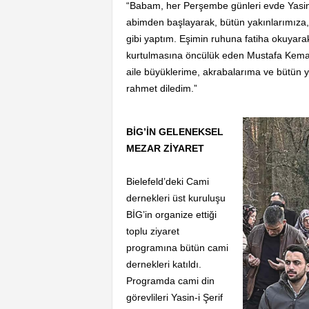
“Babam, her Perşembe günleri evde Yasin-i
abimden başlayarak, bütün yakınlarımız
gibi yaptım. Eşimin ruhuna fatiha okuyara
kurtulmasına öncülük eden Mustafa Kemal A
aile büyüklerime, akrabalarıma ve bütün ya
rahmet diledim.”
BİG’İN GELENEKSEL
MEZAR ZİYARET
Bielefeld’deki Cami
dernekleri üst kuruluşu
BİG’in organize ettiği
toplu ziyaret
programına bütün cami
dernekleri katıldı.
Programda cami din
görevlileri Yasin-i Şerif