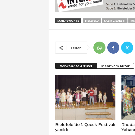
SCHLAGWORTE
BIELEFELD
KABIR ZIYARETI
ME
Teilen
Verwandte Artikel
Mehr vom Autor
Bielefeld’de 1. Çocuk Festivali
Rheda
yapıldı
Yabancı