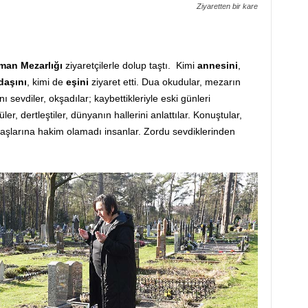
Ziyaretten bir kare
an Mezarlığı
ziyaretçilerle dolup taştı. Kimi
annesini
,
daşını
, kimi de
eşini
ziyaret etti. Dua okudular, mezarın
ı sevdiler, okşadılar; kaybettikleriyle eski günleri
üler, dertleştiler, dünyanın hallerini anlattılar. Konuştular,
şlarına hakim olamadı insanlar. Zordu sevdiklerinden