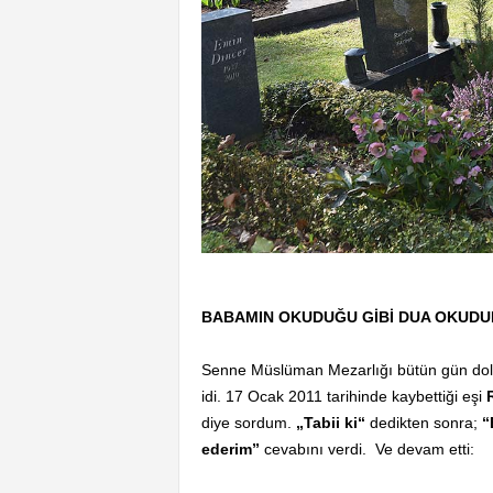
BABAMIN OKUDUĞU GİBİ DUA OKUD
Senne Müslüman Mezarlığı bütün gün dold
idi. 17 Ocak 2011 tarihinde kaybettiği eşi
R
diye sordum.
„Tabii ki“
dedikten sonra;
“
ederim”
cevabını verdi. Ve devam etti: