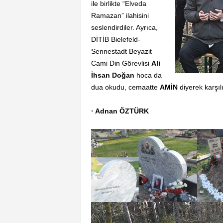
ile birlikte “Elveda
Ramazan” ilahisini
seslendirdiler. Ayrıca,
DİTİB Bielefeld-
Sennestadt Beyazit
Cami Din Görevlisi
Ali
İhsan Doğan
hoca da
dua okudu, cemaatte
AMİN
diyerek karşılı
· Adnan ÖZTÜRK