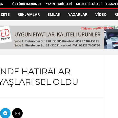
26
ÖZTÜRK HAKKINDA
YAYIN TARİHLERİ
MEDYA BİLGİLERİ
E-GAZE
AZETE
REKLAMLAR
EMLAK
YAZARLAR
VİDEO
R
İNDE HATIRALAR
YAŞLARI SEL OLDU