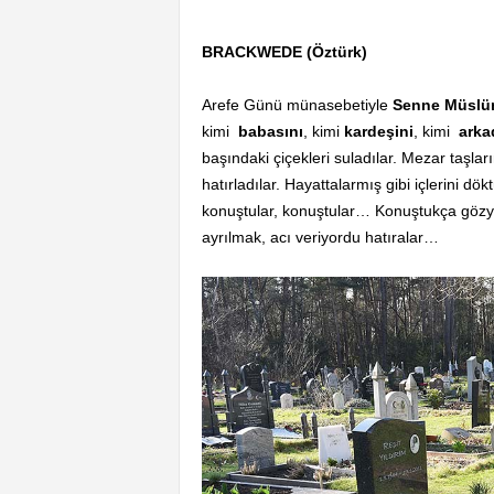
BRACKWEDE (Öztürk)
Arefe Günü münasebetiyle
Senne Müslüm
kimi
babasını
, kimi
kardeşini
, kimi
arka
başındaki çiçekleri suladılar. Mezar taşların
hatırladılar. Hayattalarmış gibi içlerini dökt
konuştular, konuştular… Konuştukça gözya
ayrılmak, acı veriyordu hatıralar…