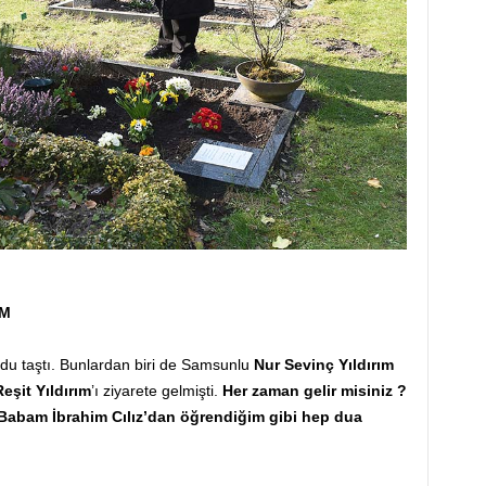
UM
u taştı. Bunlardan biri de Samsunlu
Nur Sevinç
Yıldırım
eşit Yıldırım
’ı ziyarete gelmişti.
Her zaman gelir misiniz ?
Babam İbrahim Cılız’dan öğrendiğim gibi hep dua