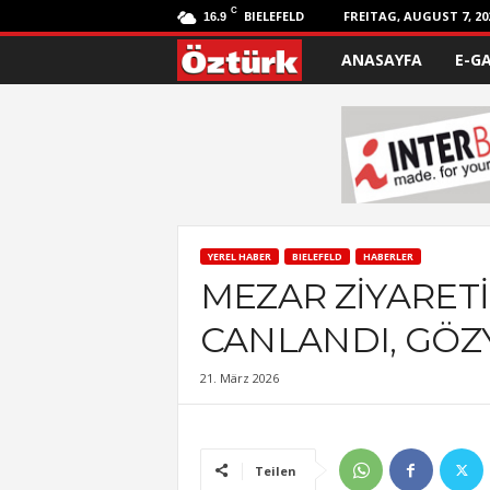
C
BIELEFELD
FREITAG, AUGUST 7, 20
16.9
ANASAYFA
E-G
Ö
z
t
ü
r
YEREL HABER
BIELEFELD
HABERLER
MEZAR ZİYARET
k
CANLANDI, GÖZ
21. März 2026
Teilen