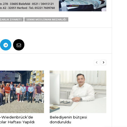
ZARLIK ZIYARETI
SENNE MÜSLÜMAN MEZARLIĞI
-Wiedenbrück’de
Belediyenin bütçesi
lar Haftası Yapıldı
donduruldu