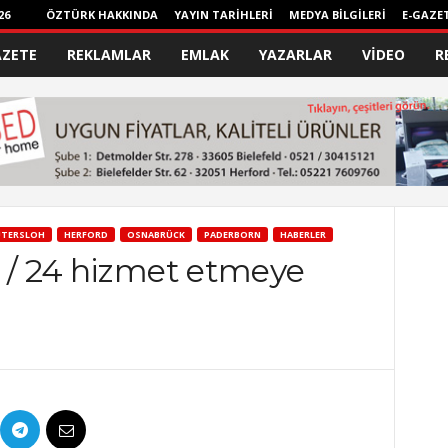
26
ÖZTÜRK HAKKINDA
YAYIN TARİHLERİ
MEDYA BİLGİLERİ
E-GAZE
AZETE
REKLAMLAR
EMLAK
YAZARLAR
VİDEO
R
TERSLOH
HERFORD
OSNABRÜCK
PADERBORN
HABERLER
7 / 24 hizmet etmeye