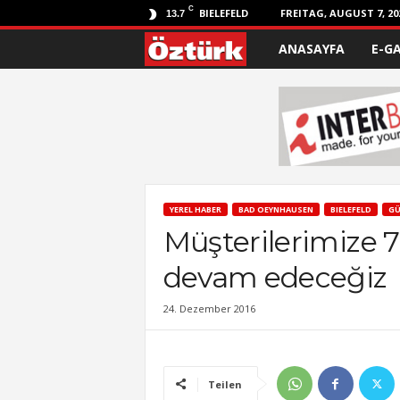
C
BIELEFELD
FREITAG, AUGUST 7, 20
13.7
ANASAYFA
E-G
Ö
z
t
ü
r
YEREL HABER
BAD OEYNHAUSEN
BIELEFELD
GÜ
Müşterilerimize 
k
devam edeceğiz
24. Dezember 2016
Teilen