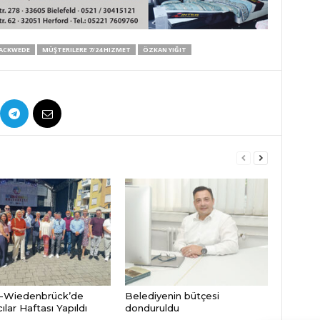
ACKWEDE
MÜŞTERILERE 7/24 HIZMET
ÖZKAN YIĞIT
-Wiedenbrück’de
Belediyenin bütçesi
lar Haftası Yapıldı
donduruldu