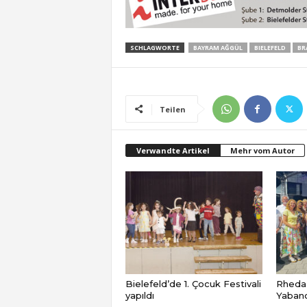
SCHLAGWORTE
BAYRAM AĞGÜL
BIELEFELD
BR
Teilen
Verwandte Artikel
Mehr vom Autor
Bielefeld’de 1. Çocuk Festivali
Rheda
yapıldı
Yabancı