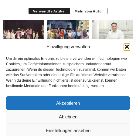
Verwandte Artikel
Mehr vom Autor
Einwilligung verwalten
Bielefeld’de 1. Çocuk
Rheda-Wiedenbrück’de
Belediyenin bütçesi
Festivali yapıldı
Yabancılar Haftası
donduruldu
Um dir ein optimales Erlebnis zu bieten, verwenden wir Technologien wie
Yapıldı
Cookies, um Geräteinformationen zu speichern und/oder darauf
zuzugreifen. Wenn du diesen Technologien zustimmst, können wir Daten
wie das Surfverhalten oder eindeutige IDs auf dieser Website verarbeiten.
Wenn du deine Einwilligung nicht erteilst oder zurückziehst, können
bestimmte Merkmale und Funktionen beeinträchtigt werden.
Doymaz Danışmanlık 2.
Bakım Sigortası
nune’ma restoran
Akzeptieren
şubesini Rheda-
Danışmanlığı Yapıyoruz
„İstediğin Kadar Ye“
Wiedenbrück’e açtı
sistemi ile çalışıyor
Ablehnen
Einstellungen ansehen