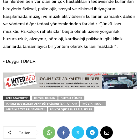
tarihlerden beri var olan bir çok hastalıkların tedavisinde kullanılan
bireylerin fiziksel, psikolojik, sosyal ve zihinsel ihtiyaçlarını
karşılamada müziği ve müzik aktivitelerini kullanan uzmanlık dalıdır
ve yöntemi diğer tedavi yöntemlerinden farklıdır. Çünkü ilacı
müziktir. Psikolojik rahatsızlar başta olmak üzere yorgunluk
huzursuzluk, alzaymır, nöroloji, kardiyoloji psikiyatri gibi klinik
alanlarda tamamlayıcı bir yöntem olarak kullanılmaktadır”.
• Duygu TÜMER
SCHLAGWORTE
DUYGU DURAN
DUYGU TÜMER
HAMM ENGELLILER DERNEĞI BAŞKANI İSA TOPRAK
MÜZIK TERAPI
MÜZIKLE TERAPI SEMINERI
PSIKOLOJIK RAHATSIZLIKLAR
Teilen