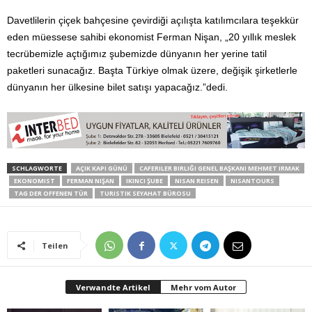
Davetlilerin çiçek bahçesine çevirdiği açılışta katılımcılara teşekkür
eden müessese sahibi ekonomist Ferman Nişan, „20 yıllık meslek
tecrübemizle açtığımız şubemizde dünyanın her yerine tatil
paketleri sunacağız. Başta Türkiye olmak üzere, değişik şirketlerle
dünyanın her ülkesine bilet satışı yapacağız.”dedi.
SCHLAGWORTE
AÇIK KAPI GÜNÜ
CAFERILER BIRLIĞI GENEL BAŞKANI MEHMET IRMAK
EKONOMIST
FERMAN NIŞAN
IKINCI ŞUBE
NISAN REISEN
NISANTOURS
TAG DER OFFENEN TÜR
TURISTIK SEYAHAT BÜROSU
Teilen
Verwandte Artikel
Mehr vom Autor