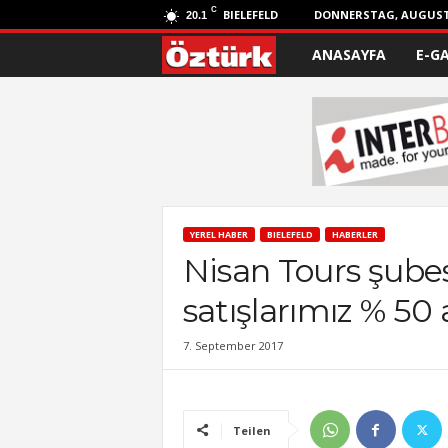
C
BIELEFELD
DONNERSTAG, AUGUST 
20.1
ANASAYFA
E-G
Ö
z
t
ü
r
YEREL HABER
BIELEFELD
HABERLER
Nisan Tours şube
k
satışlarımız % 50 
7. September 2017
Teilen