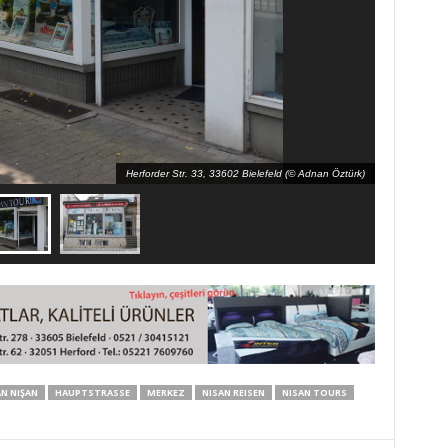
Herforder Str. 33, 33602 Bielefeld (© Adnan Öztürk)
N NIŞAN
HAUPTSTRASSE
MERKEZ
NISAN REISEN
NISAN TOURS