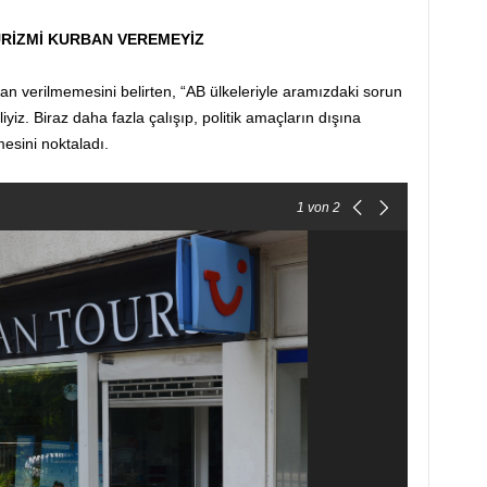
URİZMİ KURBAN VEREMEYİZ
ban verilmemesini belirten, “AB ülkeleriyle aramızdaki sorun
yiz. Biraz daha fazla çalışıp, politik amaçların dışına
esini noktaladı.
1
von 2