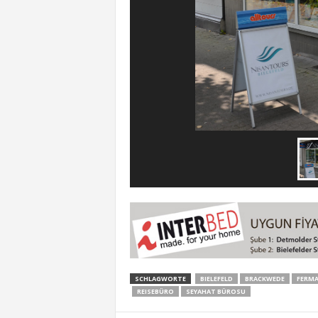
SCHLAGWORTE
BIELEFELD
BRACKWEDE
FERMA
REISEBÜRO
SEYAHAT BÜROSU