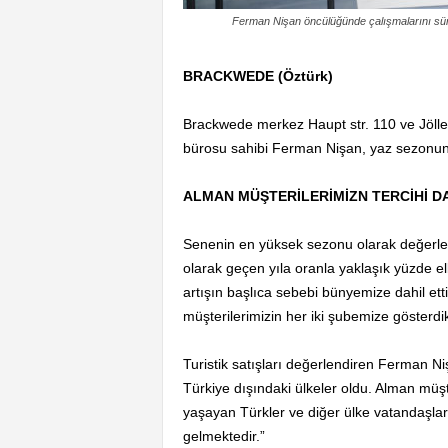
Ferman Nişan öncülüğünde çalışmalarını sü
BRACKWEDE (Öztürk)
Brackwede merkez Haupt str. 110 ve Jöll
bürosu sahibi Ferman Nişan, yaz sezonunda 
ALMAN MÜŞTERİLERİMİZN TERCİHİ 
Senenin en yüksek sezonu olarak değerlend
olarak geçen yıla oranla yaklaşık yüzde e
artışın başlıca sebebi bünyemize dahil ett
müşterilerimizin her iki şubemize gösterdikl
Turistik satışları değerlendiren Ferman N
Türkiye dışındaki ülkeler oldu. Alman müş
yaşayan Türkler ve diğer ülke vatandaşlar
gelmektedir.”