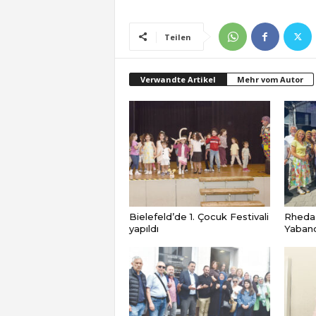
Teilen
Verwandte Artikel
Mehr vom Autor
Bielefeld’de 1. Çocuk Festivali
Rheda
yapıldı
Yabancı