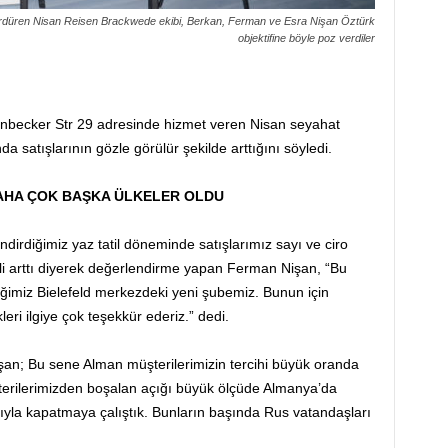
rdüren Nisan Reisen Brackwede ekibi, Berkan, Ferman ve Esra Nişan Öztürk
objektifine böyle poz verdiler
enbecker Str 29 adresinde hizmet veren Nisan seyahat
satışlarının gözle görülür şekilde arttığını söyledi.
DAHA ÇOK BAŞKA ÜLKELER OLDU
irdiğimiz yaz tatil döneminde satışlarımız sayı ve ciro
lli arttı diyerek değerlendirme yapan Ferman Nişan, “Bu
iğimiz Bielefeld merkezdeki yeni şubemiz. Bunun için
eri ilgiye çok teşekkür ederiz.” dedi.
işan; Bu sene Alman müşterilerimizin tercihi büyük oranda
terilerimizden boşalan açığı büyük ölçüde Almanya’da
ıyla kapatmaya çalıştık. Bunların başında Rus vatandaşları