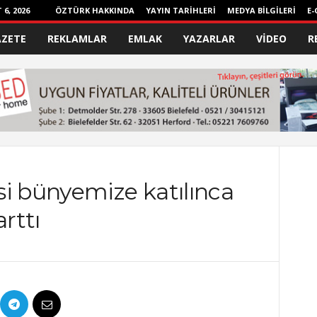
6, 2026
ÖZTÜRK HAKKINDA
YAYIN TARİHLERİ
MEDYA BİLGİLERİ
E-
AZETE
REKLAMLAR
EMLAK
YAZARLAR
VİDEO
R
si bünyemize katılınca
arttı