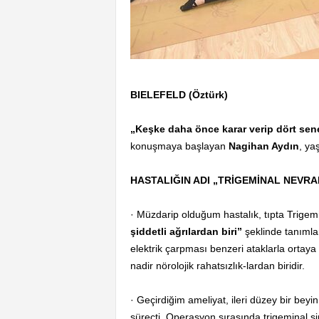
BIELEFELD (Öztürk)
„Keşke daha önce karar verip dört sen
konuşmaya başlayan
Nagihan Aydın
, ya
HASTALIĞIN ADI „TRİGEMİNAL NEVRA
· Müzdarip olduğum hastalık, tıpta Trigemi
şiddetli ağrılardan biri”
şeklinde tanımlan
elektrik çarpması benzeri ataklarla ortaya 
nadir nörolojik rahatsızlık-lardan biridir.
· Geçirdiğim ameliyat, ileri düzey bir beyin
süreçti. Operasyon sırasında trigeminal si