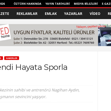
026
ÖZTÜRK HAKKINDA
YAYIN TARİHLERİ
MEDYA BİLGİLERİ
E-GAZ
AZETE
REKLAMLAR
EMLAK
YAZARLAR
VİDEO
R
D
HABERLER
endi Hayata Sporla
rkezinin sahibi ve antrenörü Nagihan Aydın,
uşmanın sevincini yaşıyor.