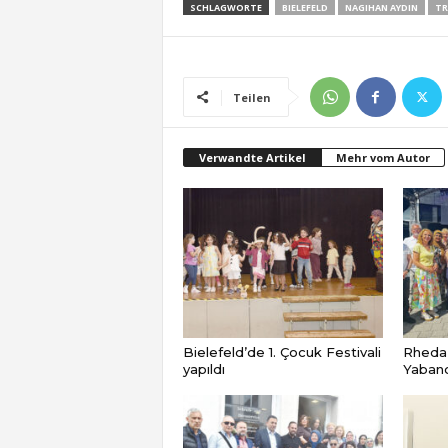
SCHLAGWORTE
BIELEFELD
NAGIHAN AYDIN
TR
Teilen
Verwandte Artikel
Mehr vom Autor
Bielefeld’de 1. Çocuk Festivali
Rheda
yapıldı
Yabancı