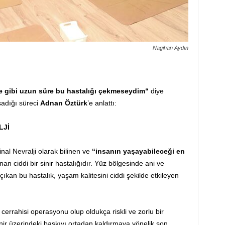
Nagihan Aydın
e gibi uzun süre bu hastalığı çekmeseydim“
diye
şadığı süreci
Adnan Öztürk
’e anlattı:
LJİ
nal Nevralji olarak bilinen ve
“insanın yaşayabileceği en
an ciddi bir sinir hastalığıdır. Yüz bölgesinde ani ve
çıkan bu hastalık, yaşam kalitesini ciddi şekilde etkileyen
 cerrahisi operasyonu olup oldukça riskli ve zorlu bir
nir üzerindeki baskıyı ortadan kaldırmaya yönelik son