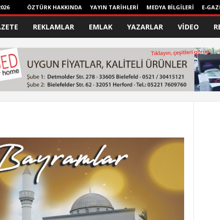
026
ÖZTÜRK HAKKINDA
YAYIN TARİHLERİ
MEDYA BİLGİLERİ
E-GAZ
AZETE
REKLAMLAR
EMLAK
YAZARLAR
VİDEO
R