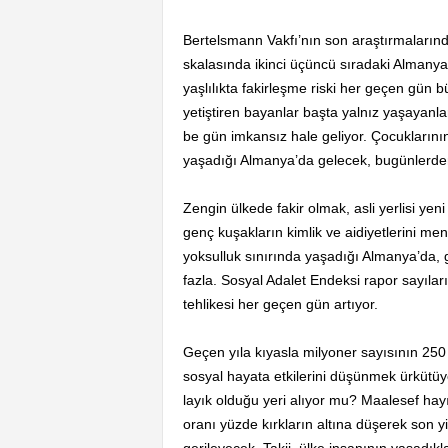
Bertelsmann Vakfı’nın son araştırmaların
skalasında ikinci üçüncü sıradaki Almanya’d
yaşlılıkta fakirleşme riski her geçen gün 
yetiştiren bayanlar başta yalnız yaşayanlar
be gün imkansız hale geliyor. Çocuklarının
yaşadığı Almanya’da gelecek, bugünlerden 
Zengin ülkede fakir olmak, asli yerlisi yen
genç kuşakların kimlik ve aidiyetlerini m
yoksulluk sınırında yaşadığı Almanya’da, gö
fazla. Sosyal Adalet Endeksi rapor sayılar
tehlikesi her geçen gün artıyor.
Geçen yıla kıyasla milyoner sayısının 250 
sosyal hayata etkilerini düşünmek ürkütüyo
layık olduğu yeri alıyor mu? Maalesef hayı
oranı yüzde kırkların altına düşerek son y