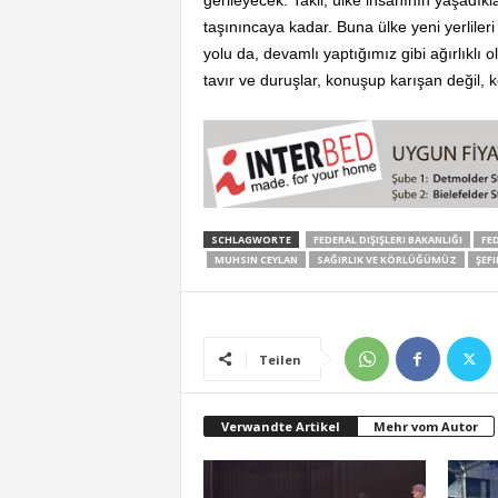
gerileyecek. Takii, ülke insanının yaşadık
taşınıncaya kadar. Buna ülke yeni yerlileri
yolu da, devamlı yaptığımız gibi ağırlıklı 
tavır ve duruşlar, konuşup karışan değil, k
SCHLAGWORTE
FEDERAL DIŞIŞLERI BAKANLIĞI
FE
MUHSIN CEYLAN
SAĞIRLIK VE KÖRLÜĞÜMÜZ
ŞEF
Teilen
Verwandte Artikel
Mehr vom Autor