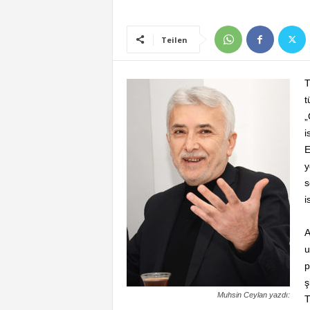
Teilen
T
t
„
i
E
y
s
i
A
u
p
ş
Muhsin Ceylan yazdı:
T