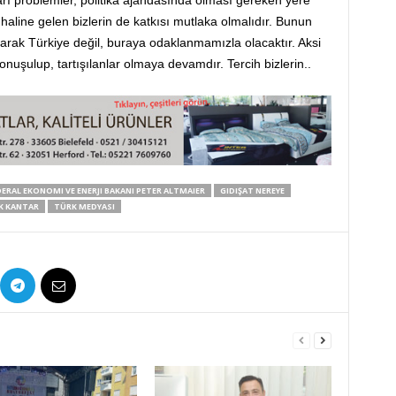
ları problemler, politika ajandasında olması gereken yere
 haline gelen bizlerin de katkısı mutlaka olmalıdır. Bunun
olarak Türkiye değil, buraya odaklanmamızla olacaktır. Aksi
onuşulup, tartışılanlar olmaya devamdır. Tercih bizlerin..
DERAL EKONOMI VE ENERJI BAKANI PETER ALTMAIER
GIDIŞAT NEREYE
IK KANTAR
TÜRK MEDYASI