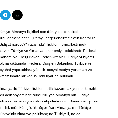
ürkiye-Almanya ilişkileri son dört yılda çok ciddi
ürbülanslarla geçti. (Detaylı değerlendirme Şefik Kantar’ın
Gidişat nereye?“ yazısında) İlişkileri normalleştirmek
steyen Türkiye ve Almanya, ekonomiye odaklandı. Federal
konomi ve Enerji Bakanı Peter Altmaier Türkiye’yi ziyaret
oluna çıktığında, Federal Dışişleri Bakanlığı, Türkiye’ye
eyahat yapacaklara yönelik, sosyal medya yorumları ve
simsiz ihbarcılar konusunda uyarıda bulundu.
lmanya ile Türkiye ilişkileri netlik kazanmak yerine, karşılıklı
cu açık söylemlerle sürdürülüyor. Almanya’nın Türkiye
olitikası ve tersi çok ciddi çelişkilerle dolu. Bunun değişmesi
imdilik mümkün gözükmüyor. Yani Almanya’nın Türkiye,
ürkiye’nin Almanya politikası; ne Türkiye’li, ne de,