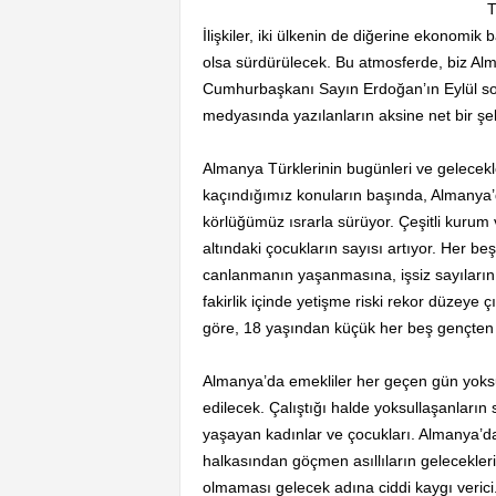
T
İlişkiler, iki ülkenin de diğerine ekonom
olsa sürdürülecek. Bu atmosferde, biz Alm
Cumhurbaşkanı Sayın Erdoğan’ın Eylül son
medyasında yazılanların aksine net bir şe
Almanya Türklerinin bugünleri ve gelecekl
kaçındığımız konuların başında, Almanya’d
körlüğümüz ısrarla sürüyor. Çeşitli kurum 
altındaki çocukların sayısı artıyor. Her be
canlanmanın yaşanmasına, işsiz sayıların
fakirlik içinde yetişme riski rekor düzeye ç
göre, 18 yaşından küçük her beş gençten bi
Almanya’da emekliler her geçen gün yoksul
edilecek. Çalıştığı halde yoksullaşanların s
yaşayan kadınlar ve çocukları. Almanya’da
halkasından göçmen asıllıların gelecekler
olmaması gelecek adına ciddi kaygı verici