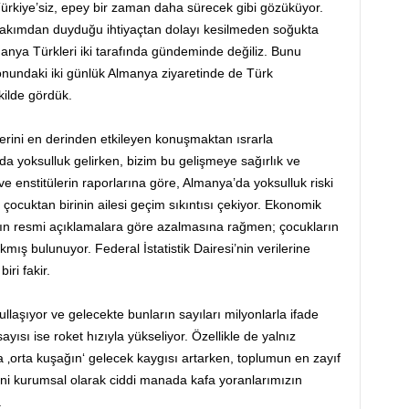
ürkiye’siz, epey bir zaman daha sürecek gibi gözüküyor.
ik bakımdan duyduğu ihtiyaçtan dolayı kesilmeden soğukta
anya Türkleri iki tarafında gündeminde değiliz. Bunu
undaki iki günlük Almanya ziyaretinde de Türk
kilde gördük.
erini en derinden etkileyen konuşmaktan ısrarla
a yoksulluk gelirken, bizim bu gelişmeye sağırlık ve
ve enstitülerin raporlarına göre, Almanya’da yoksulluk riski
ş çocuktan birinin ailesi geçim sıkıntısı çekiyor. Ekonomik
ın resmi açıklamalara göre azalmasına rağmen; çocukların
ıkmış bulunuyor. Federal İstatistik Dairesi’nin verilerine
ri fakir.
laşıyor ve gelecekte bunların sayıları milyonlarla ifade
ayısı ise roket hızıyla yükseliyor. Özellikle de yalnız
 ‚orta kuşağın‘ gelecek kaygısı artarken, toplumun en zayıf
ini kurumsal olarak ciddi manada kafa yoranlarımızın
.