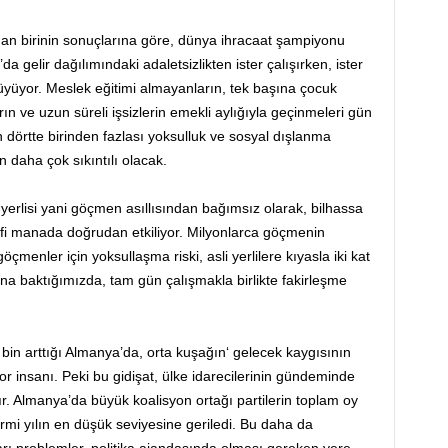
dan birinin sonuçlarına göre, dünya ihracaat şampiyonu
a gelir dağılımındaki adaletsizlikten ister çalışırken, ister
büyüyor. Meslek eğitimi almayanların, tek başına çocuk
ın ve uzun süreli işsizlerin emekli aylığıyla geçinmeleri gün
 dörtte birinden fazlası yoksulluk ve sosyal dışlanma
daha çok sıkıntılı olacak.
i yerlisi yani göçmen asıllısından bağımsız olarak, bilhassa
enfi manada doğrudan etkiliyor. Milyonlarca göçmenin
çmenler için yoksullaşma riski, asli yerlilere kıyasla iki kat
ına baktığımızda, tam gün çalışmakla birlikte fakirleşme
bin arttığı Almanya’da, orta kuşağın‘ gelecek kaygısının
r insanı. Peki bu gidişat, ülke idarecilerinin gündeminde
r. Almanya’da büyük koalisyon ortağı partilerin toplam oy
irmi yılın en düşük seviyesine geriledi. Bu daha da