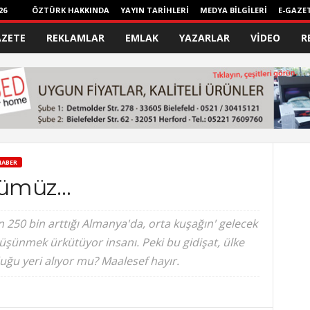
26
ÖZTÜRK HAKKINDA
YAYIN TARİHLERİ
MEDYA BİLGİLERİ
E-GAZE
AZETE
REKLAMLAR
EMLAK
YAZARLAR
VİDEO
R
HABER
üğümüz…
n 250 bin arttığı Almanya'da, orta kuşağın' gelecek
düşünmek ürkütüyor insanı. Peki bu gidişat, ülke
uğu yeri alıyor mu? Maalesef hayır.