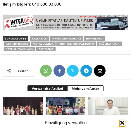
İletişim bilgileri: 040 688 93 000
SCHLAGWORTE
FAZLA KILO
FIKRET MIKAIL AKTAŞ
HAMMBURG
ILETIŞIM BILGISI
METABOLIZMA
PROF. DR. MICHAEL HAMM
SAĞLIKLI KALIN
SAPLIKLI ZAYIFLAYIN
ZAYIFLAMA
Teilen
Verwandte Artikel
Mehr vom Autor
Einwilligung verwalten
Bielefeld’de 1. Çocuk
Rheda-Wiedenbrück’de
Belediyenin bütçesi