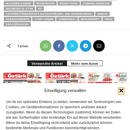
MCDÖNER & KEBAP
NISAN REISEN
NISANTOURS
OSMANLI EMEKLILIK
REISEBÜRO AL-STAR
RÜ
SACHVERSTÄNDIGER KFZ GUTACHTER DIPL. ING. BAYRAM AĞGÜL
SEMI AY
SK BAUELEMENTE
STADT HAMM
SUNEXPRESS
WIVA MARKET
YAYLA
YAYLA ŞENLIKLERI
Teilen
Verwandte Artikel
Mehr vom Autor
Einwilligung verwalten
Um dir ein optimales Erlebnis zu bieten, verwenden wir Technologien wie
Gazetesi Sayı 414
Gazetesi-Sayı 413
Gazetesi Sayı 412 (Mart
Cookies, um Geräteinformationen zu speichern und/oder darauf
(Mayıs 2026) Bielefeld
(Nisan 2026) Bielefeld
2026) Bielefeld
zuzugreifen. Wenn du diesen Technologien zustimmst, können wir Daten
wie das Surfverhalten oder eindeutige IDs auf dieser Website verarbeiten.
Wenn du deine Einwilligung nicht erteilst oder zurückziehst, können
bestimmte Merkmale und Funktionen beeinträchtigt werden.