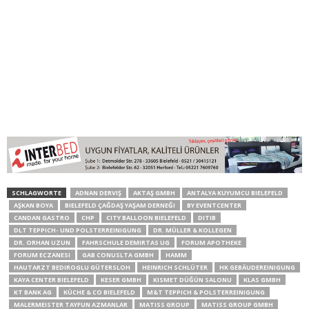
SCHLAGWORTE
ADNAN DERVIŞ
AKTAŞ GMBH
ANTALYA KUYUMCU BIELEFELD
AŞKAN BOYA
BIELEFELD ÇAĞDAŞ YAŞAM DERNEĞI
BY EVENTCENTER
CANDAN GASTRO
CHP
CITY BALLOON BIELEFELD
DITIB
DLT TEPPICH- UND POLSTERREINIGUNG
DR. MÜLLER & KOLLEGEN
DR. ORHAN UZUN
FAHRSCHULE DEMIRTAS UG
FORUM APOTHEKE
FORUM ECZANESI
GAB CONUSLTA GMBH
HAMM
HAUTARZT BEDIROGLU GÜTERSLOH
HEINRICH SCHLÜTER
HK GEBÄUDEREINIGUNG
KAYA CENTER BIELEFELD
KESER GMBH
KISMET DÜĞÜN SALONU
KLAS GMBH
KT BANK AG
KÜCHE & CO BIELEFELD
M&T TEPPICH & POLSTERREINIGUNG
MALERMEISTER TAYFUN AZMANLAR
MATISS GROUP
MATISS GROUP GMBH