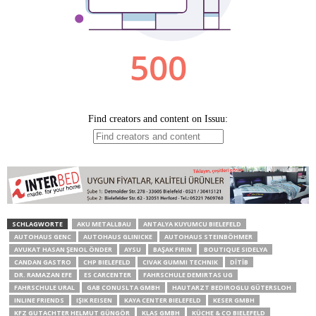
SCHLAGWORTE
AKU METALLBAU
ANTALYA KUYUMCU BIELEFELD
AUTOHAUS GENC
AUTOHAUS GLINICKE
AUTOHAUS STEINBÖHMER
AVUKAT HASAN ŞENOL ÖNDER
AYSU
BAŞAK FIRIN
BOUTIQUE SIDELYA
CANDAN GASTRO
CHP BIELEFELD
CIVAK GUMMI TECHNIK
DİTİB
DR. RAMAZAN EFE
ES CARCENTER
FAHRSCHULE DEMIRTAS UG
FAHRSCHULE URAL
GAB CONUSLTA GMBH
HAUTARZT BEDIROGLU GÜTERSLOH
INLINE FRIENDS
IŞIK REISEN
KAYA CENTER BIELEFELD
KESER GMBH
KFZ GUTACHTER HELMUT GÜNGÖR
KLAS GMBH
KÜCHE & CO BIELEFELD