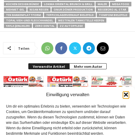
KÜCHEN DESIGN BÜNDE
LOKMA ORIENTAL BRUNCH & GRILL
MALER
MEGA FOOD
MEHMET GEL
NISAN REISEN
ONUR DÖNER PRODUKTION
REISEBÜRO AL-STAR
TEK BANKENPLATTFORM
TEPPICHLAGERVERKAUF BIELEFELD
TOMPOM BIELEFELD
TOPAL VIEH-UND FLEISCHHANDEL
WESTFALEN TANKSTELLE HEEPEN
YAYLA ŞENLIKLERI
ZERO DENTAL
ZZ AUTOPFLEGE
Teilen
Verwandte Artikel
Mehr vom Autor
Einwilligung verwalten
Um dir ein optimales Erlebnis zu bieten, verwenden wir Technologien wie
Gazetesi Sayı 414
Gazetesi-Sayı 413
Gazetesi Sayı 412 (Mart
Cookies, um Geräteinformationen zu speichern und/oder darauf
(Mayıs 2026) Bielefeld
(Nisan 2026) Bielefeld
2026) Bielefeld
zuzugreifen. Wenn du diesen Technologien zustimmst, können wir Daten
wie das Surfverhalten oder eindeutige IDs auf dieser Website verarbeiten.
Wenn du deine Einwilligung nicht erteilst oder zurückziehst, können
bestimmte Merkmale und Funktionen beeinträchtigt werden.