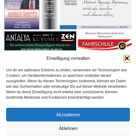
Einwilligung verwalten
Um dir ein optimales Erlebnis zu bieten, verwenden wir Technologien wie
Cookies, um Geräteinformationen zu speichern und/oder darauf
zuzugreifen. Wenn du diesen Technologien zustimmst, können wir Daten
https://issuu.com/ozturkgazetesionline/docs/say__339__haziran_2019__bielef
wie das Surfverhalten oder eindeutige IDs auf dieser Website verarbeiten.
eld
Wenn du deine Einwilligung nicht erteilst oder zurückziehst, können
bestimmte Merkmale und Funktionen beeinträchtigt werden.
Weiterlesen
Akzeptieren
1
2
Ablehnen