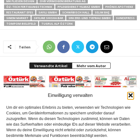
MK FLIESEN DESIGN
OVB VERMÖGENSBERATUNG AG
ÖZ-TECH FERTIGUNGSTECHNIK
PFLEGEDIENST YILMAZ GMBH
PHÖNIX APOTHEKE
RESTAURANT EFES
SAYILI GMBH
SCHWÄBISCH HALL
SELIM BAŞ
SINEM MARKET
SKYLINE SHISHA BAR
SRK ERD-UND TIEFBAU GMBH
SUNEXPRESS
TOMPOM BIELEFELD
TUGRUL ALP ÖZTÜRK
Teilen
Verwandte Artikel
Mehr vom Autor
Einwilligung verwalten
Um dir ein optimales Erlebnis zu bieten, verwenden wir Technologien wie
Gazetesi Sayı 414
Gazetesi-Sayı 413
Gazetesi Sayı 412 (Mart
Cookies, um Geräteinformationen zu speichern und/oder darauf
(Mayıs 2026) Bielefeld
(Nisan 2026) Bielefeld
2026) Bielefeld
zuzugreifen. Wenn du diesen Technologien zustimmst, können wir Daten
wie das Surfverhalten oder eindeutige IDs auf dieser Website verarbeiten.
Wenn du deine Einwilligung nicht erteilst oder zurückziehst, können
bestimmte Merkmale und Funktionen beeinträchtigt werden.