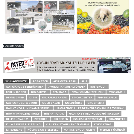
Herunterladen
SCHLAGWORTE
AGBA TECH
AKU METALLBAU
ALIS
AUTOHAUS STEINBÖHMER
AVUKAT HASAN ALI ÖNDER
BAS GROUP
BERLIN DÖNER
BIG PARTISI
CEM KABA
CIVAK GUMMI TECHNIK
CWC-GMBH
DEMIR GMBH
DITIB
DR. RAMAZAN EFE
ES-CARCENTER
FDP BIELEFELD
GAB CONUSLTA GMBH
GOLD BASAR
GOLDBÖRSE
GROCHERRY
HALI VE KOLTUK YIKAMA SERVISI
HAMM ENGELLILER DERNEĞI BAŞKANI İSA TOPRAK
HAMM IMPFZERNTRUM
HASAN TOPAL
HAUTARZT BEDIROGLU GÜTERSLOH
HELP DÜNYA E.V.
INTERBED
ISIK REISEN
ISS-KASSENSYSTEME
JOHANNITER
K.L.A.S DIENSTLEISTUNG
KIZILKAN STAHLHANDEL GMBH
KOKO KEBAB
KT BANK AG
KÜCHE & CO BIELEFELD
MATISS GROUP GMBH
MEHMET ÜCÜNCÜ